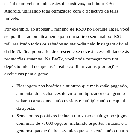
está disponível em todos estes dispositivos, incluindo iOS e
Android, utilizando total otimização com o objectivo de telas
móveis.
Por exemplo, ao apostar 1 mínimo de R$30 no Fortune Tiger, você
se qualifica automaticamente para um sorteio semanal por R$7
mil, realizado todos os sábados ao meio-dia pelo Instagram oficial
da Bet7k. Sua popularidade crescente se deve à acessibilidade e às
promoções atraentes. Na Bet7k, você pode começar com um
depósito inicial de apenas 1 real e confinar várias promoções
exclusivas para o game.
Eles jogam nos horários e minutos que mais estão pagando,
aumentando as chances de vir o multiplicador e o tigrinho
soltar a carta conectando os slots e multiplicando o capital
da aposta.
Seus pontos positivos incluem um vasto catálogo por jogos
com mais de 7. 000 opções, incluindo esportes virtuais, e 1
generoso pacote de boas-vindas que se estende até o quarto