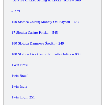
"Survive Cricket Betting & Cricket Score – 989
– 279
150 Slottica Zbieraj Monety Od Playson – 657
17 Slottica Casino Polska – 545
180 Slottica Darmowe Środki – 249
180 Slottica Live Casino Roulette Online – 883
1Win Brasil
1win Brazil
1win India
1win Login 251