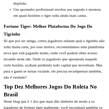
depósito.
Um apostador profissional revelou seu segredo e mostrou
em quais horários o tigre solta ainda mais cartas.
Fortune Tiger: Melhor Plataforma Do Jogo Do
Tigrinho
Só que por ser antiga, certos jogadores relatam qual o tigrinho não
solta muita carta, por esse motivo, recomendamos uma plataforma
nova que está pagando muito, onde você poderá obter acesso
tocando neste site. Onde os jogadores que apostaram naquele
certo horário, acabam perdendo todo capital que investiram. Mas
para o game se tornar viciante, ele precisa recompensar também,
não é verdade?
Top Dez Melhores Jogos Do Roleta No
Brasil
Neste blog que é 1 dos que mais dão dinheiro de modo a os
jogadores de fortune tiger tualmente, você encontrará também os