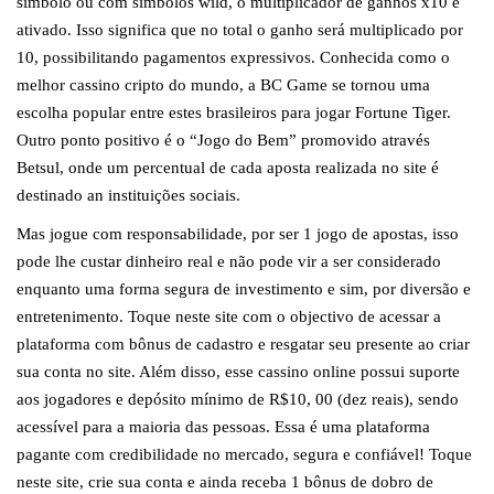
símbolo ou com símbolos wild, o multiplicador de ganhos x10 é
ativado. Isso significa que no total o ganho será multiplicado por
10, possibilitando pagamentos expressivos. Conhecida como o
melhor cassino cripto do mundo, a BC Game se tornou uma
escolha popular entre estes brasileiros para jogar Fortune Tiger.
Outro ponto positivo é o “Jogo do Bem” promovido através
Betsul, onde um percentual de cada aposta realizada no site é
destinado an instituições sociais.
Mas jogue com responsabilidade, por ser 1 jogo de apostas, isso
pode lhe custar dinheiro real e não pode vir a ser considerado
enquanto uma forma segura de investimento e sim, por diversão e
entretenimento. Toque neste site com o objectivo de acessar a
plataforma com bônus de cadastro e resgatar seu presente ao criar
sua conta no site. Além disso, esse cassino online possui suporte
aos jogadores e depósito mínimo de R$10, 00 (dez reais), sendo
acessível para a maioria das pessoas. Essa é uma plataforma
pagante com credibilidade no mercado, segura e confiável! Toque
neste site, crie sua conta e ainda receba 1 bônus de dobro de