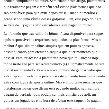
celular, computador ou tablet. Será citado neste artigo, plataformas
que realmente pagam e também será citado plataformas que não
são confiáveis para que evite depositar seu suado numerário e
acabe sendo uma vítima desses golpistas. Sim, este jogo do tigre
se trata de 1 jogo de slot verdadeiro e está pagando muito!
Lembrando que este saldo de bônus, ficará disponível para saque
após responsável os requisitos estipulados na plataforma. Mas o
melhor é que são trabalhos simples que em poucas apostas,
desbloqueando para efetuar o saque a qualquer momento que
desejar. Para ter acesso a plataforma nova que foi lançada hoje,
toque neste site para ser redirecionado (a) automaticamente ao site
oficial recomendado. Essa é a nova formato de ganhar valor que
está disponibilizada hoje para você está podendo tomar uma renda
extra com jogos de aposta online. Mas é importante ressaltar que
plataformas novas que dizem está pagando muito, nem sempre
pagam de verdade, pois podem ser mais um site que aplicam
golpes em jogadores e na hora de efetuar este saque, não pagam.