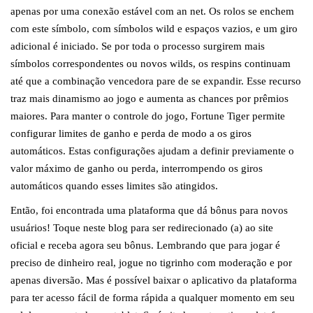
apenas por uma conexão estável com an net. Os rolos se enchem
com este símbolo, com símbolos wild e espaços vazios, e um giro
adicional é iniciado. Se por toda o processo surgirem mais
símbolos correspondentes ou novos wilds, os respins continuam
até que a combinação vencedora pare de se expandir. Esse recurso
traz mais dinamismo ao jogo e aumenta as chances por prêmios
maiores. Para manter o controle do jogo, Fortune Tiger permite
configurar limites de ganho e perda de modo a os giros
automáticos. Estas configurações ajudam a definir previamente o
valor máximo de ganho ou perda, interrompendo os giros
automáticos quando esses limites são atingidos.
Então, foi encontrada uma plataforma que dá bônus para novos
usuários! Toque neste blog para ser redirecionado (a) ao site
oficial e receba agora seu bônus. Lembrando que para jogar é
preciso de dinheiro real, jogue no tigrinho com moderação e por
apenas diversão. Mas é possível baixar o aplicativo da plataforma
para ter acesso fácil de forma rápida a qualquer momento em seu