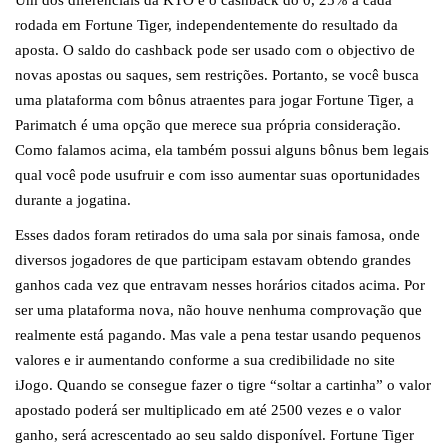
Um dos diferenciais da KTO é o cashback do 0, 25% a cada
rodada em Fortune Tiger, independentemente do resultado da
aposta. O saldo do cashback pode ser usado com o objectivo de
novas apostas ou saques, sem restrições. Portanto, se você busca
uma plataforma com bônus atraentes para jogar Fortune Tiger, a
Parimatch é uma opção que merece sua própria consideração.
Como falamos acima, ela também possui alguns bônus bem legais
qual você pode usufruir e com isso aumentar suas oportunidades
durante a jogatina.
Esses dados foram retirados do uma sala por sinais famosa, onde
diversos jogadores de que participam estavam obtendo grandes
ganhos cada vez que entravam nesses horários citados acima. Por
ser uma plataforma nova, não houve nenhuma comprovação que
realmente está pagando. Mas vale a pena testar usando pequenos
valores e ir aumentando conforme a sua credibilidade no site
iJogo. Quando se consegue fazer o tigre “soltar a cartinha” o valor
apostado poderá ser multiplicado em até 2500 vezes e o valor
ganho, será acrescentado ao seu saldo disponível. Fortune Tiger