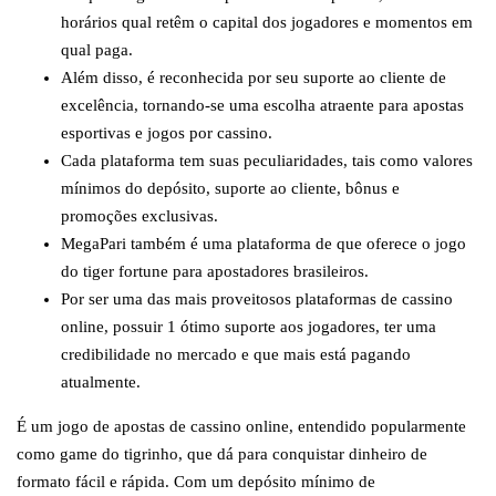
horários qual retêm o capital dos jogadores e momentos em
qual paga.
Além disso, é reconhecida por seu suporte ao cliente de
excelência, tornando-se uma escolha atraente para apostas
esportivas e jogos por cassino.
Cada plataforma tem suas peculiaridades, tais como valores
mínimos do depósito, suporte ao cliente, bônus e
promoções exclusivas.
MegaPari também é uma plataforma de que oferece o jogo
do tiger fortune para apostadores brasileiros.
Por ser uma das mais proveitosos plataformas de cassino
online, possuir 1 ótimo suporte aos jogadores, ter uma
credibilidade no mercado e que mais está pagando
atualmente.
É um jogo de apostas de cassino online, entendido popularmente
como game do tigrinho, que dá para conquistar dinheiro de
formato fácil e rápida. Com um depósito mínimo de