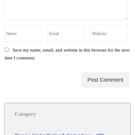
Save my name, email, and website in this browser for the next
time I comment.
Category