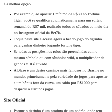
é a melhor opção..
Por exemplo, ao apostar 1 mínimo de R$30 no Fortune
Tiger, você se qualifica automaticamente para um sorteio
semanal do R$7 mil, realizado todos os sábados ao meio-dia
no Instagram oficial da Bet7k.
Toque neste site e acesse agora a bet do jogo do tigrinho
para ganhar dinheiro jogando fortune tiger.
Se todas as posições nos rolos são preenchidas com o
mesmo símbolo ou com símbolos wild, o multiplicador de
ganhos x10 é ativado.
A Blaze é um destes cassinos mais famosos no Brasil e no
mundo, primeiramente pela variedade do jogos para apostar
e um bônus fora da curva, um saldo por R$1000 para
despedir o start nos jogos.
Site Oficial
Porque o tigrinho é um produto de um padrão, onde tem