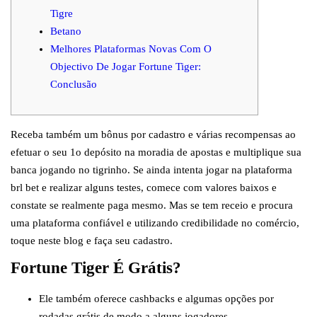
Tigre
Betano
Melhores Plataformas Novas Com O
Objectivo De Jogar Fortune Tiger:
Conclusão
Receba também um bônus por cadastro e várias recompensas ao
efetuar o seu 1o depósito na moradia de apostas e multiplique sua
banca jogando no tigrinho. Se ainda intenta jogar na plataforma
brl bet e realizar alguns testes, comece com valores baixos e
constate se realmente paga mesmo. Mas se tem receio e procura
uma plataforma confiável e utilizando credibilidade no comércio,
toque neste blog e faça seu cadastro.
Fortune Tiger É Grátis?
Ele também oferece cashbacks e algumas opções por
rodadas grátis de modo a alguns jogadores.