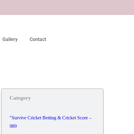
Gallery
Contact
Category
"Survive Cricket Betting & Cricket Score –
989