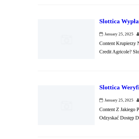
Slottica Wypł
January 25, 2025
Content Krupierzy
Credit Agricole? Sl
Slottica Weryf
January 25, 2025
Content Z Jakiego
Odzyskać Dostęp D