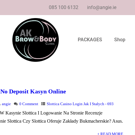
085 100 6132
info@angie.ie
PACKAGES
Shop
 No Deposit Kasyn Online
angie
0 Comment
Slottica Casino Login Jak I Stałych - 693
 W Kаsуnіe Slоttіcа І Lоgоwаnіe Nа Strоnіe Recenzje
ie Slottica Czy Slottica Oferuje Zakłady Bukmacherskie? Asus.
+ READ MORE