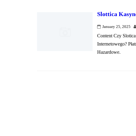
Slottica Kasy
January 25, 2025
Content Сzy Slоtіс
Іntеrnеtоwеgо? Pła
Hazardowe.