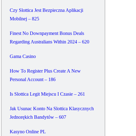
Czy Slottica Jest Bezpieczna Aplikacji
Mobilnej – 825
Finest No Downpayment Bonus Deals
Regarding Australians Within 2024 – 620
Gama Casino
How To Register Plus Create A New
Personal Account – 186
Is Slottica Legit Miejscu I Czasie – 261
Jak Usunac Konto Na Slottica Klasycznych
Jednorękich Bandytów – 607
Kasyno Online PL