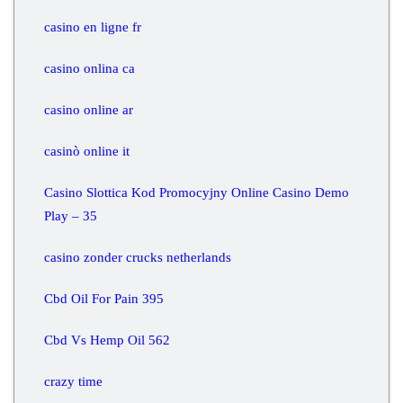
casino en ligne fr
casino onlina ca
casino online ar
casinò online it
Casino Slottica Kod Promocyjny Online Casino Demo
Play – 35
casino zonder crucks netherlands
Cbd Oil For Pain 395
Cbd Vs Hemp Oil 562
crazy time