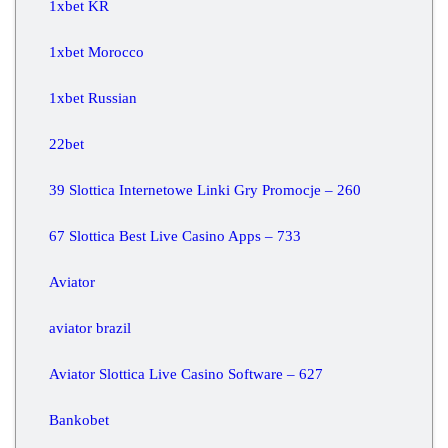
1xbet KR
1xbet Morocco
1xbet Russian
22bet
39 Slottica Internetowe Linki Gry Promocje – 260
67 Slottica Best Live Casino Apps – 733
Aviator
aviator brazil
Aviator Slottica Live Casino Software – 627
Bankobet