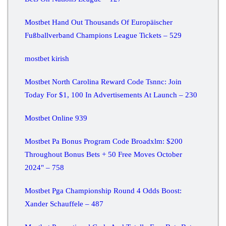
Mostbet Hand Out Thousands Of Europäischer
Fußballverband Champions League Tickets – 529
mostbet kirish
Mostbet North Carolina Reward Code Tsnnc: Join
Today For $1, 100 In Advertisements At Launch – 230
Mostbet Online 939
Mostbet Pa Bonus Program Code Broadxlm: $200
Throughout Bonus Bets + 50 Free Moves October
2024" – 758
Mostbet Pga Championship Round 4 Odds Boost:
Xander Schauffele – 487