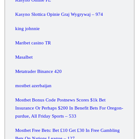
Kasyno Slottica Opinie Graj Wygrywaj – 974
king johnnie
Maribet casino TR
Masalbet
Metatrader Binance 420
mostbet azerbaijan
Mostbet Bonus Code Postnews Scores $1k Bet
Insurance Or Perhaps $200 In Benefit Bets For Oregon-
purdue, All Friday Sports – 533
Mostbet Free Bets: Bet £10 Get £30 In Free Gambling
Bets On Nations League – 127