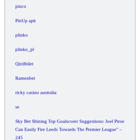
pinco
PinUp apk
plinko
plinko_pl
Qizilbilet
Ramenbet
ricky casino australia
se
Sky Bet Shining Top Goalscorer Suggestions: Joel Piroe
Can Easily Fire Leeds Towards The Premier League" –
245