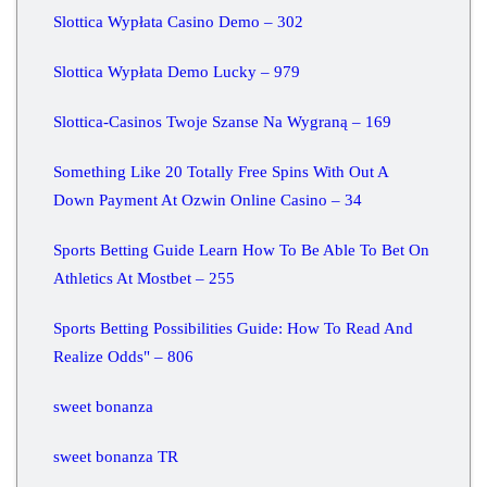
Slottica Wypłata Casino Demo – 302
Slottica Wypłata Demo Lucky – 979
Slottica-Casinos Twoje Szanse Na Wygraną – 169
Something Like 20 Totally Free Spins With Out A
Down Payment At Ozwin Online Casino – 34
Sports Betting Guide Learn How To Be Able To Bet On
Athletics At Mostbet – 255
Sports Betting Possibilities Guide: How To Read And
Realize Odds" – 806
sweet bonanza
sweet bonanza TR