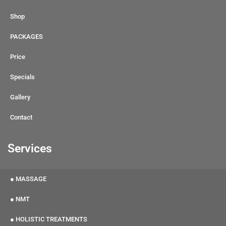
Shop
PACKAGES
Price
Specials
Gallery
Contact
Services
● MASSAGE
● NMT
● HOLISTIC TREATMENTS