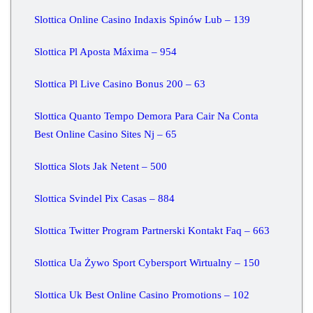
Slottica Online Casino Indaxis Spinów Lub – 139
Slottica Pl Aposta Máxima – 954
Slottica Pl Live Casino Bonus 200 – 63
Slottica Quanto Tempo Demora Para Cair Na Conta
Best Online Casino Sites Nj – 65
Slottica Slots Jak Netent – 500
Slottica Svindel Pix Casas – 884
Slottica Twitter Program Partnerski Kontakt Faq – 663
Slottica Ua Żywo Sport Cybersport Wirtualny – 150
Slottica Uk Best Online Casino Promotions – 102