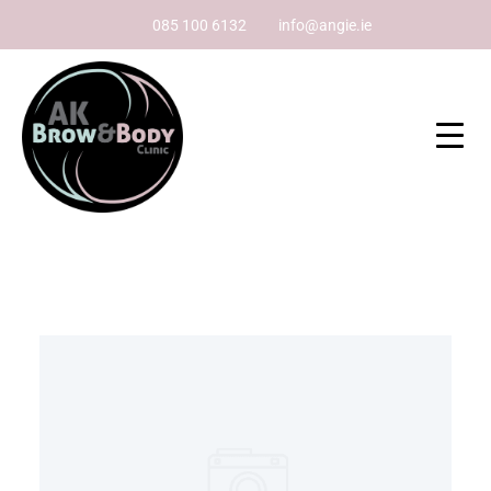
085 100 6132
info@angie.ie