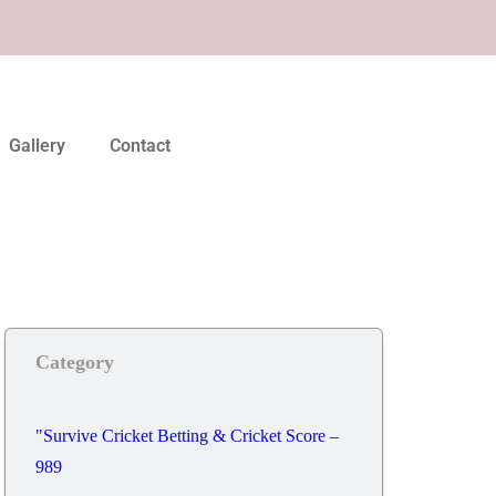
Gallery
Contact
Category
"Survive Cricket Betting & Cricket Score –
989