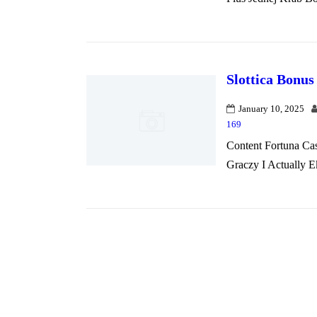
Slottica Bonus
January 10, 2025
169
Content Fortuna Ca
Graczy I Actually 