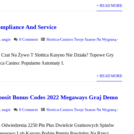
+ READ MORE
ompliance And Service
angie
0 Comment
Slottica-Casinos Twoje Szanse Na Wygraną -
 Czat Na Żywo T Slottica Kasyno Nie Działa? Topowe Gry
ca Casino: Popularne Automaty I.
+ READ MORE
eposit Bonus Codes 2022 Megaways Graj Demo
angie
0 Comment
Slottica-Casinos Twoje Szanse Na Wygraną -
 Odwiedzenia 2250 Pln Plus Dwieście Gratisowych Spinów
onusowy Lub Kasyno Podaje Premia Powitalny Na Rzecz.