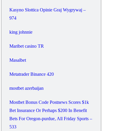
Kasyno Slottica Opinie Graj Wygrywaj –
974
king johnnie
Maribet casino TR
Masalbet
Metatrader Binance 420
mostbet azerbaijan
Mostbet Bonus Code Postnews Scores $1k
Bet Insurance Or Perhaps $200 In Benefit
Bets For Oregon-purdue, All Friday Sports –
533