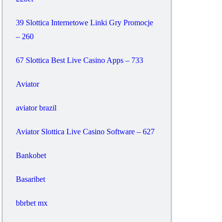
39 Slottica Internetowe Linki Gry Promocje
– 260
67 Slottica Best Live Casino Apps – 733
Aviator
aviator brazil
Aviator Slottica Live Casino Software – 627
Bankobet
Basaribet
bbrbet mx