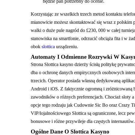
będzie pan potrzebny do ocenie.
Korzystając ze wszelkich trzech metod kontaktu telefon
mianowicie możesz skontaktować się wraz z polskim 
walki o duże pule nagród do £230, 000 w całej turnie
stanowiska na smartfonie, odrzucić obciąża fita i w 
obok
slottica
urządzeniu.
Automaty I Odmienne Rozrywki W Kasyni
Strona Slottica kasyno dzierży ścisłą politykę prywat
dba o ochronę danych empirycznych osobowych inter
trzecich. Operator posiada własną dedykowaną aplika
Android i iOS. Z faktycznie ogromną i zróżnicowaną bi
zawodników o różnych preferencjach. Chociaż sloty a 
opcje tego rodzaju jak Cudownie Sic Bo oraz Crazy T
VIP/lojalnościowego Slottica są ograniczone, lecz pew
bonusowe i różne przywileje dla częstych internautów.
Ogólne Dane O Slottica Kasyno