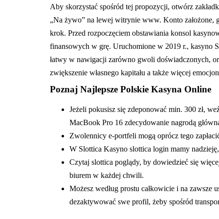
Aby skorzystać spośród tej propozycji, otwórz zakład
„Na żywo” na lewej witrynie www. Konto założone, gr
krok. Przed rozpoczęciem obstawiania konsol kasyno
finansowych w grę. Uruchomione w 2019 r., kasyno Slo
łatwy w nawigacji zarówno gwoli doświadczonych, ora
zwiększenie własnego kapitału a także więcej emocjonu
Poznaj Najlepsze Polskie Kasyna Online
Jeżeli pokusisz się zdeponować min. 300 zł, weź
MacBook Pro 16 zdecydowanie nagrodą główn
Zwolennicy e-portfeli mogą oprócz tego zapłacić 
W Slottica Kasyno slottica login mamy nadziej
Czytaj slottica poglądy, by dowiedzieć się więce
biurem w każdej chwili.
Możesz według prostu całkowicie i na zawsze u
dezaktywować swe profil, żeby spośród transpo