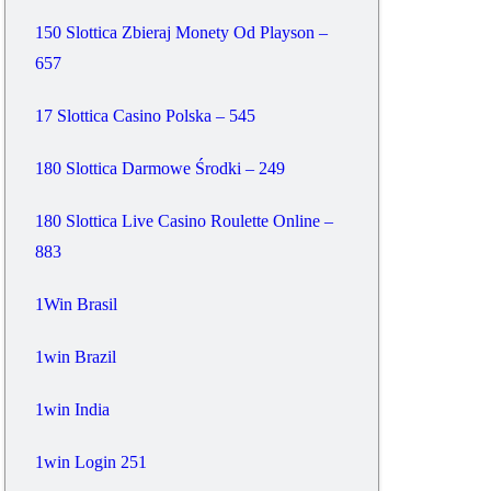
150 Slottica Zbieraj Monety Od Playson –
657
17 Slottica Casino Polska – 545
180 Slottica Darmowe Środki – 249
180 Slottica Live Casino Roulette Online –
883
1Win Brasil
1win Brazil
1win India
1win Login 251