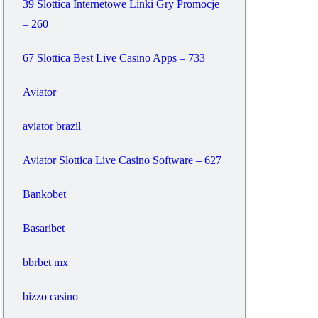
39 Slottica Internetowe Linki Gry Promocje
– 260
67 Slottica Best Live Casino Apps – 733
Aviator
aviator brazil
Aviator Slottica Live Casino Software – 627
Bankobet
Basaribet
bbrbet mx
bizzo casino