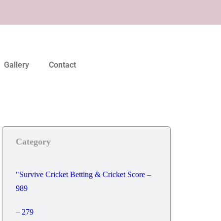
Gallery
Contact
Category
"Survive Cricket Betting & Cricket Score –
989
– 279