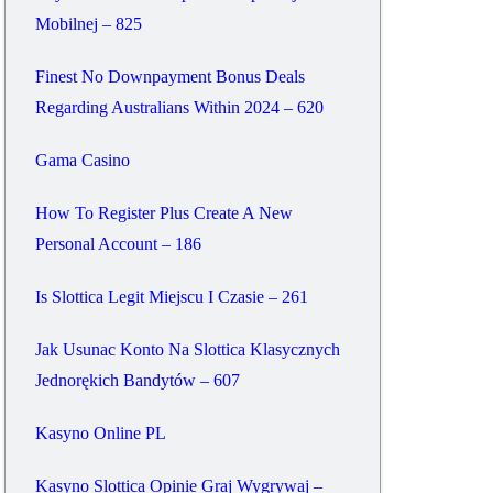
Mobilnej – 825
Finest No Downpayment Bonus Deals
Regarding Australians Within 2024 – 620
Gama Casino
How To Register Plus Create A New
Personal Account – 186
Is Slottica Legit Miejscu I Czasie – 261
Jak Usunac Konto Na Slottica Klasycznych
Jednorękich Bandytów – 607
Kasyno Online PL
Kasyno Slottica Opinie Graj Wygrywaj –