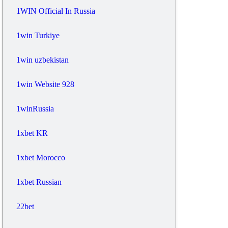
1WIN Official In Russia
1win Turkiye
1win uzbekistan
1win Website 928
1winRussia
1xbet KR
1xbet Morocco
1xbet Russian
22bet