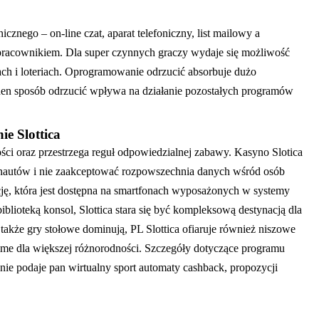
icznego – on-line czat, aparat telefoniczny, list mailowy a
pracownikiem. Dla super czynnych graczy wydaje się możliwość
jach i loteriach. Oprogramowanie odrzucić absorbuje dużo
żaden sposób odrzucić wpływa na działanie pozostałych programów
e Slottica
ności oraz przestrzega reguł odpowiedzialnej zabawy. Kasyno Slotica
nautów i nie zaakceptować rozpowszechnia danych wśród osób
cję, która jest dostępna na smartfonach wyposażonych w systemy
blioteką konsol, Slottica stara się być kompleksową destynacją dla
także gry stołowe dominują, PL Slottica ofiaruje również niszowe
ime dla większej różnorodności. Szczegóły dotyczące programu
nie podaje pan wirtualny sport automaty cashback, propozycji