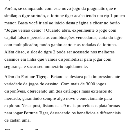
Porém, se comparado com este novo jogo da pragmatic que é
similar, o tigre sortudo, o fortune tiger acaba tendo um rtp 1 pouco
menor. Basta você ir até ao início desta página e clicar no botão
“Jogue versão demo”! Quando abrir, experimente o jogo com
capital falso e perceba as combinações vencedoras, carta do tigre
com multiplicador, modo ganho certo e as rodadas da fortuna.
Além disso, o slot do tigre 2 pode ser acessado nos melhores
cassinos em linha que vamos disponibilizar para jogar com
segurança e sacar seu numerário rapidamente.
Além do Fortune Tiger, a Betano se destaca pela impressionante
variedade de jogos de cassino. Com mais de 3000 jogos
disponíveis, oferecendo um dos catálogos mais extensos do
mercado, garantindo sempre algo novo e emocionante para
explorar. Neste post, listamos as 9 mais proveitosos plataformas
para jogar Fortune Tiger, destacando os benefícios e diferenciais
de cadan uma.