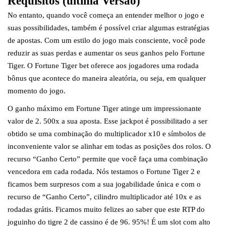
Requisitos (última Versão)
No entanto, quando você começa an entender melhor o jogo e
suas possibilidades, também é possível criar algumas estratégias
de apostas. Com um estilo do jogo mais consciente, você pode
reduzir as suas perdas e aumentar os seus ganhos pelo Fortune
Tiger. O Fortune Tiger bet oferece aos jogadores uma rodada
bônus que acontece do maneira aleatória, ou seja, em qualquer
momento do jogo.
O ganho máximo em Fortune Tiger atinge um impressionante
valor de 2. 500x a sua aposta. Esse jackpot é possibilitado a ser
obtido se uma combinação do multiplicador x10 e símbolos de
inconveniente valor se alinhar em todas as posições dos rolos. O
recurso “Ganho Certo” permite que você faça uma combinação
vencedora em cada rodada. Nós testamos o Fortune Tiger 2 e
ficamos bem surpresos com a sua jogabilidade única e com o
recurso de “Ganho Certo”, cilindro multiplicador até 10x e as
rodadas grátis. Ficamos muito felizes ao saber que este RTP do
joguinho do tigre 2 de cassino é de 96. 95%! É um slot com alto