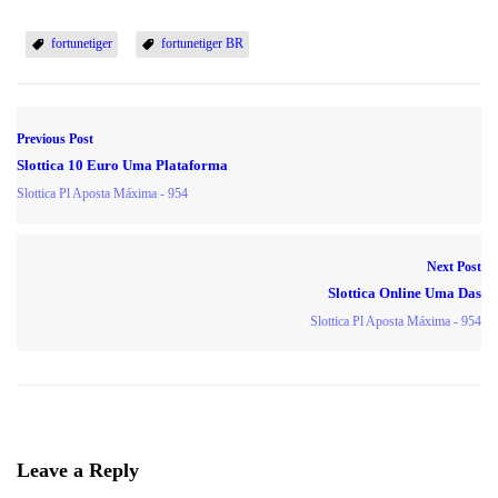
fortunetiger
fortunetiger BR
Previous Post
Slottica 10 Euro Uma Plataforma
Slottica Pl Aposta Máxima - 954
Next Post
Slottica Online Uma Das
Slottica Pl Aposta Máxima - 954
Leave a Reply