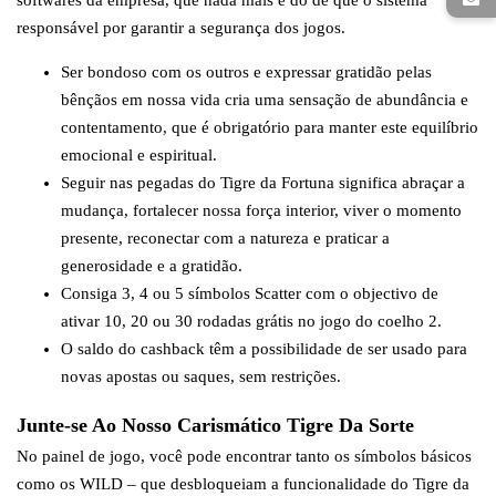
softwares da empresa, que nada mais é do de que o sistema
responsável por garantir a segurança dos jogos.
Ser bondoso com os outros e expressar gratidão pelas
bênçãos em nossa vida cria uma sensação de abundância e
contentamento, que é obrigatório para manter este equilíbrio
emocional e espiritual.
Seguir nas pegadas do Tigre da Fortuna significa abraçar a
mudança, fortalecer nossa força interior, viver o momento
presente, reconectar com a natureza e praticar a
generosidade e a gratidão.
Consiga 3, 4 ou 5 símbolos Scatter com o objectivo de
ativar 10, 20 ou 30 rodadas grátis no jogo do coelho 2.
O saldo do cashback têm a possibilidade de ser usado para
novas apostas ou saques, sem restrições.
Junte-se Ao Nosso Carismático Tigre Da Sorte
No painel de jogo, você pode encontrar tanto os símbolos básicos
como os WILD – que desbloqueiam a funcionalidade do Tigre da