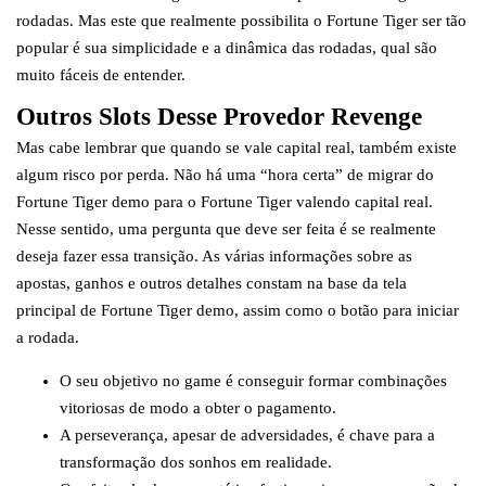
rodadas. Mas este que realmente possibilita o Fortune Tiger ser tão
popular é sua simplicidade e a dinâmica das rodadas, qual são
muito fáceis de entender.
Outros Slots Desse Provedor Revenge
Mas cabe lembrar que quando se vale capital real, também existe
algum risco por perda. Não há uma “hora certa” de migrar do
Fortune Tiger demo para o Fortune Tiger valendo capital real.
Nesse sentido, uma pergunta que deve ser feita é se realmente
deseja fazer essa transição. As várias informações sobre as
apostas, ganhos e outros detalhes constam na base da tela
principal de Fortune Tiger demo, assim como o botão para iniciar
a rodada.
O seu objetivo no game é conseguir formar combinações
vitoriosas de modo a obter o pagamento.
A perseverança, apesar de adversidades, é chave para a
transformação dos sonhos em realidade.