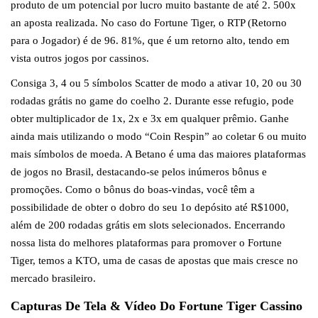
produto de um potencial por lucro muito bastante de até 2. 500x
an aposta realizada. No caso do Fortune Tiger, o RTP (Retorno
para o Jogador) é de 96. 81%, que é um retorno alto, tendo em
vista outros jogos por cassinos.
Consiga 3, 4 ou 5 símbolos Scatter de modo a ativar 10, 20 ou 30
rodadas grátis no game do coelho 2. Durante esse refugio, pode
obter multiplicador de 1x, 2x e 3x em qualquer prêmio. Ganhe
ainda mais utilizando o modo “Coin Respin” ao coletar 6 ou muito
mais símbolos de moeda. A Betano é uma das maiores plataformas
de jogos no Brasil, destacando-se pelos inúmeros bônus e
promoções. Como o bônus do boas-vindas, você têm a
possibilidade de obter o dobro do seu 1o depósito até R$1000,
além de 200 rodadas grátis em slots selecionados. Encerrando
nossa lista do melhores plataformas para promover o Fortune
Tiger, temos a KTO, uma de casas de apostas que mais cresce no
mercado brasileiro.
Capturas De Tela & Vídeo Do Fortune Tiger Cassino