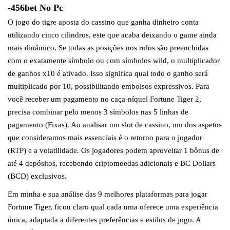
-456bet No Pc
O jogo do tigre aposta do cassino que ganha dinheiro conta
utilizando cinco cilindros, este que acaba deixando o game ainda
mais dinâmico. Se todas as posições nos rolos são preenchidas
com o exatamente símbolo ou com símbolos wild, o multiplicador
de ganhos x10 é ativado. Isso significa qual todo o ganho será
multiplicado por 10, possibilitando embolsos expressivos. Para
você receber um pagamento no caça-níquel Fortune Tiger 2,
precisa combinar pelo menos 3 símbolos nas 5 linhas de
pagamento (Fixas). Ao analisar um slot de cassino, um dos aspetos
que consideramos mais essenciais é o retorno para o jogador
(RTP) e a volatilidade. Os jogadores podem aproveitar 1 bônus de
até 4 depósitos, recebendo criptomoedas adicionais e BC Dollars
(BCD) exclusivos.
Em minha e sua análise das 9 melhores plataformas para jogar
Fortune Tiger, ficou claro qual cada uma oferece uma experiência
única, adaptada a diferentes preferências e estilos de jogo. A