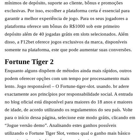
mínimos de depósito, suporte ao cliente, bônus e promoções
exclusivas. Por isso, escolher a plataforma certa é essencial para
garantir a melhor experiência de jogo. Para os seus jogadores a
plataforma oferece um bônus do R$1000 sob este primeiro
depósito além de 40 jogadas grátis em slots selecionados. Além
disso, a F12bet oferece jogos exclusivos da marca, disponíveis
somente na plataforma, este que pode aumentar suas conversões.
Fortune Tiger 2
Enquanto alguns dispõem de métodos ainda mais rápidos, outros
podem oferecer opções com um tempo por processamento mais
lento. Jogo responsável – O Fortune-tiger-slot. usando. br adere
exactamente aos princípios por responsabilidade social. A entrada
no blog oficial está disponível para maiores do 18 anos e maiores
de idade, de acordo utilizando os regulamentos do seu país. Volte
para o início dessa página, selecione este modo grátis, clicando em
“Jogue versão demo”. Analisando estes ganhos possíveis
utilizando o Fortune Tiger Slot, vemos qual o ganho mais básico