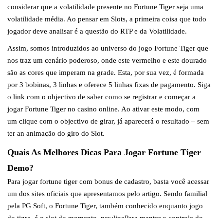
considerar que a volatilidade presente no Fortune Tiger seja uma
volatilidade média. Ao pensar em Slots, a primeira coisa que todo
jogador deve analisar é a questão do RTP e da Volatilidade.
Assim, somos introduzidos ao universo do jogo Fortune Tiger que
nos traz um cenário poderoso, onde este vermelho e este dourado
são as cores que imperam na grade. Esta, por sua vez, é formada
por 3 bobinas, 3 linhas e oferece 5 linhas fixas de pagamento. Siga
o link com o objectivo de saber como se registrar e começar a
jogar Fortune Tiger no casino online. Ao ativar este modo, com
um clique com o objectivo de girar, já aparecerá o resultado – sem
ter an animação do giro do Slot.
Quais As Melhores Dicas Para Jogar Fortune Tiger
Demo?
Para jogar fortune tiger com bonus de cadastro, basta você acessar
um dos sites oficiais que apresentamos pelo artigo. Sendo familial
pela PG Soft, o Fortune Tiger, também conhecido enquanto jogo