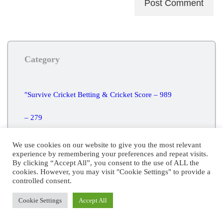
Category
"Survive Cricket Betting & Cricket Score – 989
– 279
150 Slottica Zbieraj Monety Od Playson – 657
We use cookies on our website to give you the most relevant
experience by remembering your preferences and repeat visits.
By clicking “Accept All”, you consent to the use of ALL the
17 Slottica Casino Polska – 545
cookies. However, you may visit "Cookie Settings" to provide a
controlled consent.
180 Slottica Darmowe Środki – 249
Cookie Settings
Accept All
180 Slottica Live Casino Roulette Online – 883