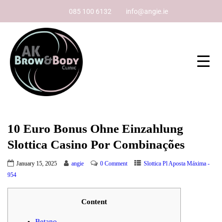
085 100 6132
info@angie.ie
10 Euro Bonus Ohne Einzahlung
Slottica Casino Por Combinações
January 15, 2025
angie
0 Comment
Slottica Pl Aposta Máxima -
954
Content
Betano