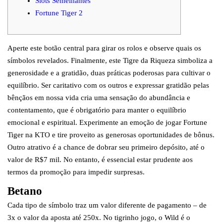
Slots Semelhantes
Fortune Tiger 2
Aperte este botão central para girar os rolos e observe quais os
símbolos revelados. Finalmente, este Tigre da Riqueza simboliza a
generosidade e a gratidão, duas práticas poderosas para cultivar o
equilíbrio. Ser caritativo com os outros e expressar gratidão pelas
bênçãos em nossa vida cria uma sensação do abundância e
contentamento, que é obrigatório para manter o equilíbrio
emocional e espiritual. Experimente an emoção de jogar Fortune
Tiger na KTO e tire proveito as generosas oportunidades de bônus.
Outro atrativo é a chance de dobrar seu primeiro depósito, até o
valor de R$7 mil. No entanto, é essencial estar prudente aos
termos da promoção para impedir surpresas.
Betano
Cada tipo de símbolo traz um valor diferente de pagamento – de
3x o valor da aposta até 250x. No tigrinho jogo, o Wild é o