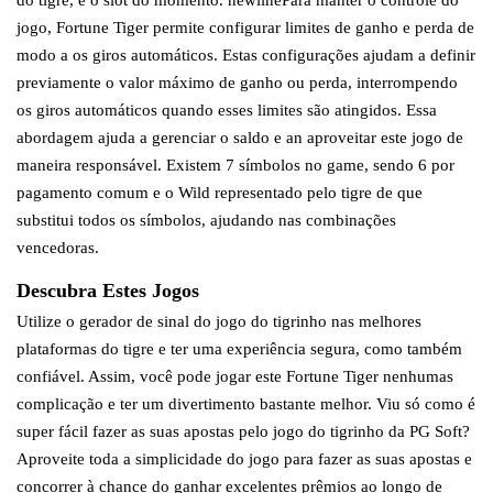
do tigre, é o slot do momento. newlinePara manter o controle do
jogo, Fortune Tiger permite configurar limites de ganho e perda de
modo a os giros automáticos. Estas configurações ajudam a definir
previamente o valor máximo de ganho ou perda, interrompendo
os giros automáticos quando esses limites são atingidos. Essa
abordagem ajuda a gerenciar o saldo e an aproveitar este jogo de
maneira responsável. Existem 7 símbolos no game, sendo 6 por
pagamento comum e o Wild representado pelo tigre de que
substitui todos os símbolos, ajudando nas combinações
vencedoras.
Descubra Estes Jogos
Utilize o gerador de sinal do jogo do tigrinho nas melhores
plataformas do tigre e ter uma experiência segura, como também
confiável. Assim, você pode jogar este Fortune Tiger nenhumas
complicação e ter um divertimento bastante melhor. Viu só como é
super fácil fazer as suas apostas pelo jogo do tigrinho da PG Soft?
Aproveite toda a simplicidade do jogo para fazer as suas apostas e
concorrer à chance do ganhar excelentes prêmios ao longo de