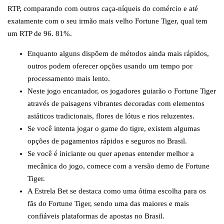
RTP, comparando com outros caça-níqueis do comércio e até
exatamente com o seu irmão mais velho Fortune Tiger, qual tem
um RTP de 96. 81%.
Enquanto alguns dispõem de métodos ainda mais rápidos,
outros podem oferecer opções usando um tempo por
processamento mais lento.
Neste jogo encantador, os jogadores guiarão o Fortune Tiger
através de paisagens vibrantes decoradas com elementos
asiáticos tradicionais, flores de lótus e rios reluzentes.
Se você intenta jogar o game do tigre, existem algumas
opções de pagamentos rápidos e seguros no Brasil.
Se você é iniciante ou quer apenas entender melhor a
mecânica do jogo, comece com a versão demo de Fortune
Tiger.
A Estrela Bet se destaca como uma ótima escolha para os
fãs do Fortune Tiger, sendo uma das maiores e mais
confiáveis plataformas de apostas no Brasil.