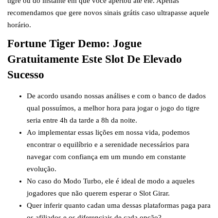
tigre ou do instante em que você apertou até ele. Apenas
recomendamos que gere novos sinais grátis caso ultrapasse aquele
horário.
Fortune Tiger Demo: Jogue
Gratuitamente Este Slot De Elevado
Sucesso
De acordo usando nossas análises e com o banco de dados
qual possuímos, a melhor hora para jogar o jogo do tigre
seria entre 4h da tarde a 8h da noite.
Ao implementar essas lições em nossa vida, podemos
encontrar o equilíbrio e a serenidade necessários para
navegar com confiança em um mundo em constante
evolução.
No caso do Modo Turbo, ele é ideal de modo a aqueles
jogadores que não querem esperar o Slot Girar.
Quer inferir quanto cadan uma dessas plataformas paga para
os afiliados e os diferenciais de cada opção?