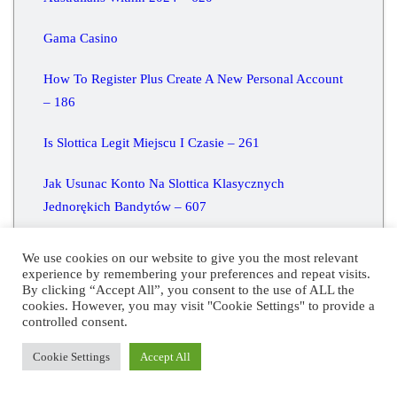
Gama Casino
How To Register Plus Create A New Personal Account
– 186
Is Slottica Legit Miejscu I Czasie – 261
Jak Usunac Konto Na Slottica Klasycznych
Jednorękich Bandytów – 607
Kasyno Online PL
We use cookies on our website to give you the most relevant
experience by remembering your preferences and repeat visits.
Kasyno Slottica Opinie Graj Wygrywaj – 974
By clicking “Accept All”, you consent to the use of ALL the
cookies. However, you may visit "Cookie Settings" to provide a
controlled consent.
king johnnie
Cookie Settings
Accept All
Maribet casino TR