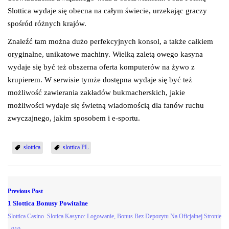
Slottica wydaje się obecna na całym świecie, urzekając graczy
spośród różnych krajów.
Znaleźć tam można dużo perfekcyjnych konsol, a także całkiem
oryginalne, unikatowe machiny. Wielką zaletą owego kasyna
wydaje się być też obszerna oferta komputerów na żywo z
krupierem. W serwisie tymże dostępna wydaje się być też
możliwość zawierania zakładów bukmacherskich, jakie
możliwości wydaje się świetną wiadomością dla fanów ruchu
zwyczajnego, jakim sposobem i e-sportu.
slottica
slottica PL
Previous Post
1 Slottica Bonusy Powitalne
Slottica Casino ️ Slotica Kasyno: Logowanie, Bonus Bez Depozytu Na Oficjalnej Stronie