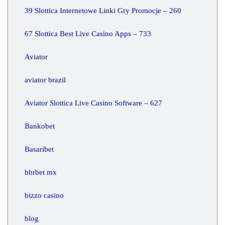
39 Slottica Internetowe Linki Gry Promocje – 260
67 Slottica Best Live Casino Apps – 733
Aviator
aviator brazil
Aviator Slottica Live Casino Software – 627
Bankobet
Basaribet
bbrbet mx
bizzo casino
blog