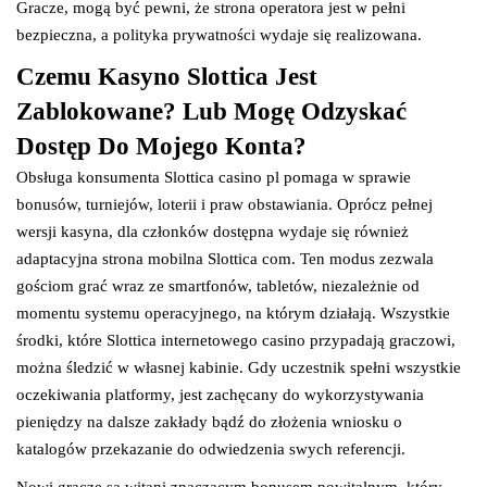
Gracze, mogą być pewni, że strona operatora jest w pełni
bezpieczna, a polityka prywatności wydaje się realizowana.
Czemu Kasyno Slottica Jest
Zablokowane? Lub Mogę Odzyskać
Dostęp Do Mojego Konta?
Obsługa konsumenta Slottica casino pl pomaga w sprawie
bonusów, turniejów, loterii i praw obstawiania. Oprócz pełnej
wersji kasyna, dla członków dostępna wydaje się również
adaptacyjna strona mobilna Slottica com. Ten modus zezwala
gościom grać wraz ze smartfonów, tabletów, niezależnie od
momentu systemu operacyjnego, na którym działają. Wszystkie
środki, które Slottica internetowego casino przypadają graczowi,
można śledzić w własnej kabinie. Gdy uczestnik spełni wszystkie
oczekiwania platformy, jest zachęcany do wykorzystywania
pieniędzy na dalsze zakłady bądź do złożenia wniosku o
katalogów przekazanie do odwiedzenia swych referencji.