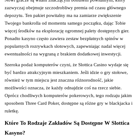
Nowi gracze są witani znaczącym bonusem powitalnym, który
zazwyczaj obejmuje szczodrobliwy premia od czasu głównego
depozytu. Ten pakiet powitalny ma na zamiarze zwiększenie
Twojego bankrolla od momentu samego początku, dając Tobie
więcej środków na eksplorację ogromnej palety dostępnych gier.
Ponadto kasyno często zawiera zestaw bezpłatnych spinów w
popularnych rozrywkach slotowych, zapewniając nadal więcej
ewentualności na wygraną z brakiem dodatkowej inwestycji.
Szeroka podaż komputerów czyni, że Slottica Casino wydaje się
być bardzo atrakcyjnym mieszkaniem. Jeśli idzie o gry stołowe,
również w tym miejscu jest znaczna różnorodność, jakie
możliwości oznacza, że ​​każdy odnajdzie coś na rzecz siebie.
Oprócz chodliwych komputerów pokerowych, tego rodzaju jakim
sposobem Three Card Poker, dostępne są różne gry w blackjacka i
ruletkę.
Które To Rodzaje Zakładów Są Dostępne W Slottica
Kasyno?