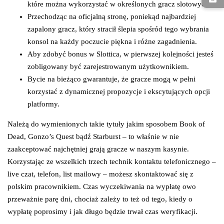
które można wykorzystać w określonych gracz slotowych.
Przechodząc na oficjalną stronę, poniekąd najbardziej
zapalony gracz, który stracił ślepia spośród tego wybrania
konsol na każdy poczucie piękna i różne zagadnienia.
Aby zdobyć bonus w Slottica, w pierwszej kolejności jesteś
zobligowany być zarejestrowanym użytkownikiem.
Bycie na bieżąco gwarantuje, że gracze mogą w pełni
korzystać z dynamicznej propozycje i ekscytujących opcji
platformy.
Należą do wymienionych takie tytuły jakim sposobem Book of
Dead, Gonzo’s Quest bądź Starburst – to właśnie w nie
zaakceptować najchętniej grają gracze w naszym kasynie.
Korzystając ze wszelkich trzech technik kontaktu telefonicznego –
live czat, telefon, list mailowy – możesz skontaktować się z
polskim pracownikiem. Czas wyczekiwania na wypłatę owo
przeważnie parę dni, chociaż zależy to też od tego, kiedy o
wypłatę poprosimy i jak długo będzie trwał czas weryfikacji.