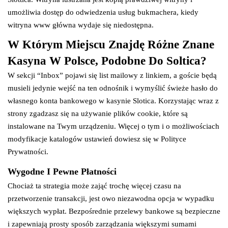
umożliwia dostęp do odwiedzenia usług bukmachera, kiedy
witryna www główna wydaje się niedostępna.
W Którym Miejscu Znajdę Różne Znane
Kasyna W Polsce, Podobne Do Soltica?
W sekcji “Inbox” pojawi się list mailowy z linkiem, a goście będą
musieli jedynie wejść na ten odnośnik i wymyślić świeże hasło do
własnego konta bankowego w kasynie Slotica. Korzystając wraz z
strony zgadzasz się na używanie plików cookie, które są
instalowane na Twym urządzeniu. Więcej o tym i o możliwościach
modyfikacje katalogów ustawień dowiesz się w Polityce
Prywatności.
Wygodne I Pewne Płatności
Chociaż ta strategia może zająć trochę więcej czasu na
przetworzenie transakcji, jest owo niezawodna opcja w wypadku
większych wypłat. Bezpośrednie przelewy bankowe są bezpieczne
i zapewniają prosty sposób zarządzania większymi sumami