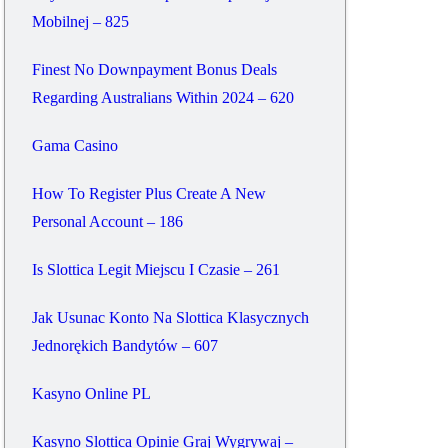
Mobilnej – 825
Finest No Downpayment Bonus Deals
Regarding Australians Within 2024 – 620
Gama Casino
How To Register Plus Create A New
Personal Account – 186
Is Slottica Legit Miejscu I Czasie – 261
Jak Usunac Konto Na Slottica Klasycznych
Jednorękich Bandytów – 607
Kasyno Online PL
Kasyno Slottica Opinie Graj Wygrywaj –