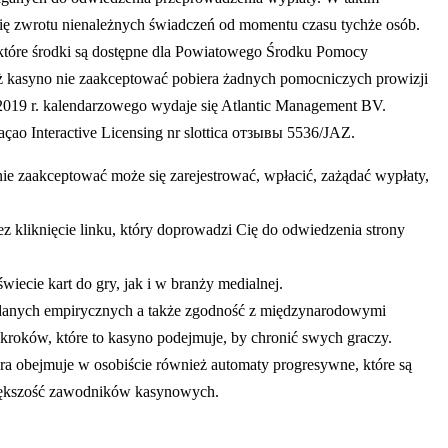
ę zwrotu nienależnych świadczeń od momentu czasu tychże osób.
, które środki są dostępne dla Powiatowego Środku Pomocy
iż kasyno nie zaakceptować pobiera żadnych pomocniczych prowizji
w 2019 r. kalendarzowego wydaje się Atlantic Management BV.
çao Interactive Licensing nr slottica отзывы 5536/JAZ.
nie zaakceptować może się zarejestrować, wpłacić, zażądać wypłaty,
ez kliknięcie linku, który doprowadzi Cię do odwiedzenia strony
iecie kart do gry, jak i w branży medialnej.
 danych empirycznych a także zgodność z międzynarodowymi
 kroków, które to kasyno podejmuje, by chronić swych graczy.
tóra obejmuje w osobiście również automaty progresywne, które są
iększość zawodników kasynowych.