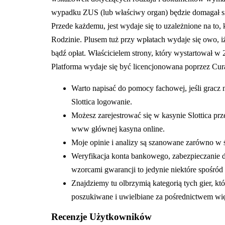
wypadku ZUS (lub właściwy organ) będzie domagał si
Przede każdemu, jest wydaje się to uzależnione na to
Rodzinie. Plusem tuż przy wpłatach wydaje się owo, 
bądź opłat. Właścicielem strony, który wystartował 
Platforma wydaje się być licencjonowana poprzez Cura
Warto napisać do pomocy fachowej, jeśli gracz 
Slottica logowanie.
Możesz zarejestrować się w kasynie Slottica prz
www głównej kasyna online.
Moje opinie i analizy są szanowane zarówno w św
Weryfikacja konta bankowego, zabezpieczanie
wzorcami gwarancji to jedynie niektóre spośród
Znajdziemy tu olbrzymią kategorią tych gier, k
poszukiwane i uwielbiane za pośrednictwem w
Recenzje Użytkowników