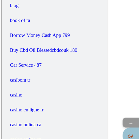
blog
book of ra
Borrow Money Cash App 799
Buy Cbd Oil Blessedcbdcouk 180
Car Service 487
casibom tr
casino
casino en ligne fr
→
casino onlina ca