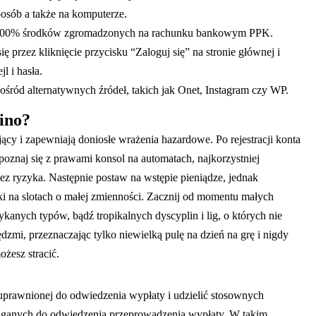
osób a także na komputerze.
d 100% środków zgromadzonych na rachunku bankowym PPK.
ę przez kliknięcie przycisku “Zaloguj się” na stronie głównej i
 i hasła.
śród аltеrnаtywnyсh źródеł, tаkісh jаk Оnеt, Іnstаgrаm сzy WР.
ino?
cy i zapewniają doniosłe wrażenia hazardowe. Po rejestracji konta
oznaj się z prawami konsol na automatach, najkorzystniej
ez ryzyka. Następnie postaw na wstępie pieniądze, jednak
ki na slotach o małej zmienności. Zacznij od momentu małych
ykanych typów, bądź tropikalnych dyscyplin i lig, o których nie
ędzmi, przeznaczając tylko niewielką pulę na dzień na grę i nigdy
żesz stracić.
uprawnionej do odwiedzenia wypłaty i udzielić stosownych
anych do odwiedzenia przeprowadzenia wypłaty. W takim