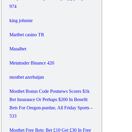
974
king johnnie
Maribet casino TR
Masalbet
Metatrader Binance 420
mostbet azerbaijan
Mostbet Bonus Code Postnews Scores $1k
Bet Insurance Or Perhaps $200 In Benefit
Bets For Oregon-purdue, All Friday Sports –
533
Mostbet Free Bets: Bet £10 Get £30 In Free