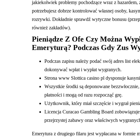
jakiekolwiek problemy pochodzące wraz z hazardem, z
potrzebujesz dobrze kontrolować własnej osoby, kasy
rozrywki. Dokładnie sprawdź wytyczne bonusu (przep
również zakładów).
Pieniądze Z Ofe Czy Można Wypł
Emeryturą? Podczas Gdy Zus Wyp
Podczas zapisu należy podać swój adres list ele
dokonywać wpłat i wypłat wygranych.
Strona www Slottica casino pl dysponuje kasy
Wszystkie środki są deponowane bezzwłocznie, 
płatności i mogą od razu rozpocząć grę.
Użytkownik, który miał szczęście i wygrał pieni
Licencja Curacao Gambling Board zobowiązuje 
przejrzystej zabawy oraz właściwych wygranyc
Emerytura z drugiego filaru jest wypłacana w formie 