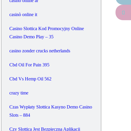
casino online ar
casinò online it
Casino Slottica Kod Promocyjny Online
Casino Demo Play – 35
casino zonder crucks netherlands
Cbd Oil For Pain 395
Cbd Vs Hemp Oil 562
crazy time
Czas Wypłaty Slottica Kasyno Demo Casino
Slots – 884
Czy Slottica Jest Bezpieczna Aplikacji