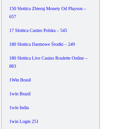
150 Slottica Zbieraj Monety Od Playson –
657
17 Slottica Casino Polska – 545
180 Slottica Darmowe Środki – 249
180 Slottica Live Casino Roulette Online –
883
1Win Brasil
1win Brazil
1win India
1win Login 251