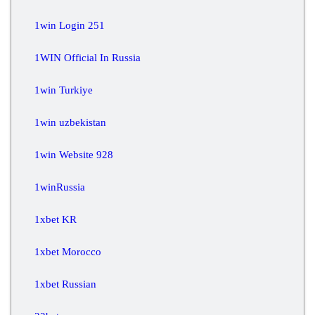
1win Login 251
1WIN Official In Russia
1win Turkiye
1win uzbekistan
1win Website 928
1winRussia
1xbet KR
1xbet Morocco
1xbet Russian