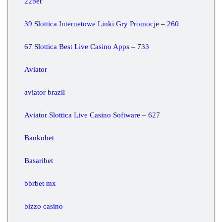
22bet
39 Slottica Internetowe Linki Gry Promocje – 260
67 Slottica Best Live Casino Apps – 733
Aviator
aviator brazil
Aviator Slottica Live Casino Software – 627
Bankobet
Basaribet
bbrbet mx
bizzo casino