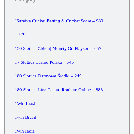
"Survive Cricket Betting & Cricket Score – 989
– 279
150 Slottica Zbieraj Monety Od Playson – 657
17 Slottica Casino Polska – 545
180 Slottica Darmowe Środki – 249
180 Slottica Live Casino Roulette Online – 883
1Win Brasil
1win Brazil
1win India