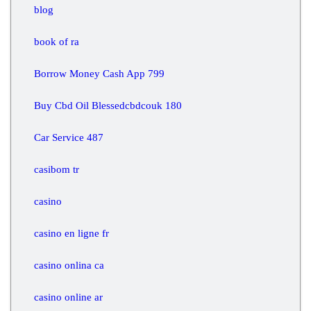
blog
book of ra
Borrow Money Cash App 799
Buy Cbd Oil Blessedcbdcouk 180
Car Service 487
casibom tr
casino
casino en ligne fr
casino onlina ca
casino online ar