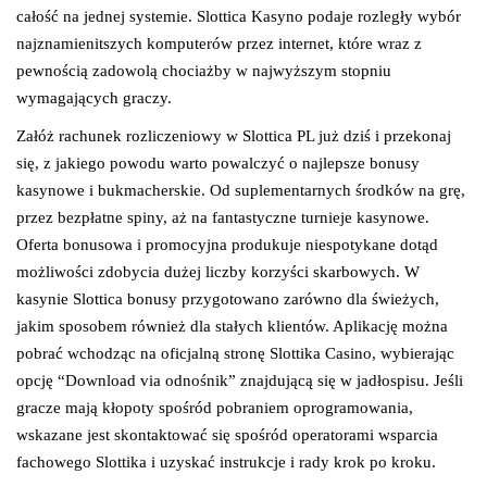
całość na jednej systemie. Slottica Kasyno podaje rozległy wybór
najznamienitszych komputerów przez internet, które wraz z
pewnością zadowolą chociażby w najwyższym stopniu
wymagających graczy.
Załóż rachunek rozliczeniowy w Slottica PL już dziś i przekonaj
się, z jakiego powodu warto powalczyć o najlepsze bonusy
kasynowe i bukmacherskie. Od suplementarnych środków na grę,
przez bezpłatne spiny, aż na fantastyczne turnieje kasynowe.
Oferta bonusowa i promocyjna produkuje niespotykane dotąd
możliwości zdobycia dużej liczby korzyści skarbowych. W
kasynie Slottica bonusy przygotowano zarówno dla świeżych,
jakim sposobem również dla stałych klientów. Aplikację można
pobrać wchodząc na oficjalną stronę Slottika Casino, wybierając
opcję “Download via odnośnik” znajdującą się w jadłospisu. Jeśli
gracze mają kłopoty spośród pobraniem oprogramowania,
wskazane jest skontaktować się spośród operatorami wsparcia
fachowego Slottika i uzyskać instrukcje i rady krok po kroku.