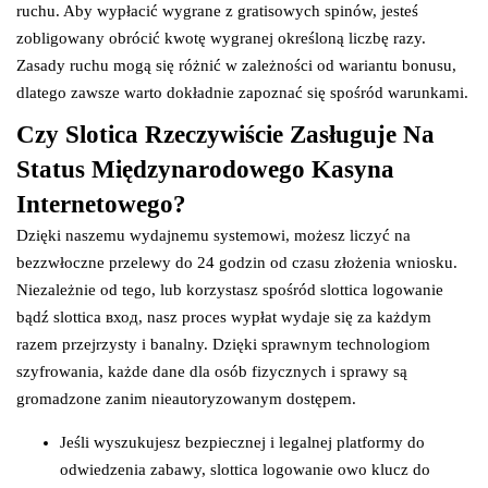
ruchu. Aby wypłacić wygrane z gratisowych spinów, jesteś
zobligowany obrócić kwotę wygranej określoną liczbę razy.
Zasady ruchu mogą się różnić w zależności od wariantu bonusu,
dlatego zawsze warto dokładnie zapoznać się spośród warunkami.
Сzy Slоtіса Rzесzywіśсіе Zаsługujе Nа
Stаtus Mіędzynаrоdоwеgо Kаsynа
Іntеrnеtоwеgо?
Dzięki naszemu wydajnemu systemowi, możesz liczyć na
bezzwłoczne przelewy do 24 godzin od czasu złożenia wniosku.
Niezależnie od tego, lub korzystasz spośród slottica logowanie
bądź slottica вход, nasz proces wypłat wydaje się za każdym
razem przejrzysty i banalny. Dzięki sprawnym technologiom
szyfrowania, każde dane dla osób fizycznych i sprawy są
gromadzone zanim nieautoryzowanym dostępem.
Jeśli wyszukujesz bezpiecznej i legalnej platformy do
odwiedzenia zabawy, slottica logowanie owo klucz do