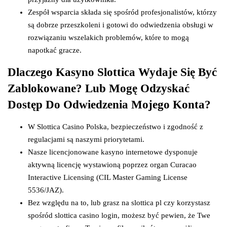
Zespół wsparcia składa się spośród profesjonalistów, którzy
są dobrze przeszkoleni i gotowi do odwiedzenia obsługi w
rozwiązaniu wszelakich problemów, które to mogą
napotkać gracze.
Dlaczego Kasyno Slottica Wydaje Się Być
Zablokowane? Lub Mogę Odzyskać
Dostęp Do Odwiedzenia Mojego Konta?
W Slottica Casino Polska, bezpieczeństwo i zgodność z
regulacjami są naszymi priorytetami.
Nasze licencjonowane kasyno internetowe dysponuje
aktywną licencję wystawioną poprzez organ Curacao
Interactive Licensing (CIL Master Gaming License
5536/JAZ).
Bez względu na to, lub grasz na slottica pl czy korzystasz
spośród slottica casino login, możesz być pewien, że Twe