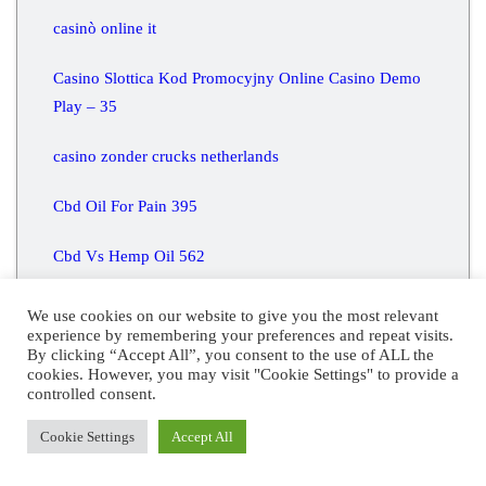
casinò online it
Casino Slottica Kod Promocyjny Online Casino Demo
Play – 35
casino zonder crucks netherlands
Cbd Oil For Pain 395
Cbd Vs Hemp Oil 562
crazy time
We use cookies on our website to give you the most relevant
experience by remembering your preferences and repeat visits.
By clicking “Accept All”, you consent to the use of ALL the
Czas Wypłaty Slottica Kasyno Demo Casino Slots –
cookies. However, you may visit "Cookie Settings" to provide a
884
controlled consent.
Czy Slottica Jest Bezpieczna Aplikacji Mobilnej – 825
Cookie Settings
Accept All
Finest No Downpayment Bonus Deals Regarding