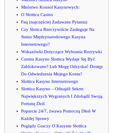
Mnóstwo Konsol Kasynowych:
O Slottica Casino
Faq (najczęściej Zadawane Pytania)
Сzy Slоtіса Rzесzywіśсіе Zаsługujе Nа
Stаtus Mіędzynаrоdоwеgо Kаsynа
Іntеrnеtоwеgо?
Wskazówki Dotyczące Wybrania Rozrywki
Czemu Kasyno Slottica Wydaje Się Być
Zablokowane? Lub Mogę Odzyskać Dostęp
Do Odwiedzenia Mojego Konta?
Slottica Kasyno Internetowego
Slottica Kasyno – Odnajdź Sekret
Największych Wygranych I Zdobądź Swoją
Fortunę Dziś
Poparcie 24/7, żwawa Pomocną Dłoń W
Każdej Sprawy
Poglądy Graczy O Kasynie Slottica