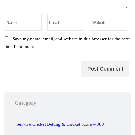
Save my name, email, and website in this browser for the next
time I comment.
Category
"Survive Cricket Betting & Cricket Score – 989