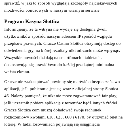
sprawdź, w jaki to sposób wyglądają szczegóły najciekawszych
możliwości bonusowych w naszym własnym serwisie.
Program Kasyna Slottica
Informujemy, że ta witryna nie wydaje się dostępna gwoli
użytkowników spośród naszym adresem IP spośród względu
przepisów prawnych. Gracze Casino Slottica otrzymują dostęp do
odwiedzenia gry, na której rezultaty nikt odrzucić może wpłynąć.
Wszystkie nowości działają na smartfonach i tabletach,
dostosowując się prawidłowo do każdej przekątnej minimalna
wpłata ekranu.
Gracze nie zaakceptować powinny się martwić o bezpieczeństwo
aplikacji, jeśli pobieranie jest się wraz z oficjalnej strony Slottica
46. Należy pamiętać, że nikt nie może zagwarantować fair play,
jeśli uczestnik pobiera aplikację z torrentów bądź innych źródeł.
Gracze Slottica com muszą doładować swoje rachunek
rozliczeniowy kwotami €10, €25, €60 i €170, by otrzymać bilet na
loterię. W ludzi losowaniach pojawiają się osiągnięcia