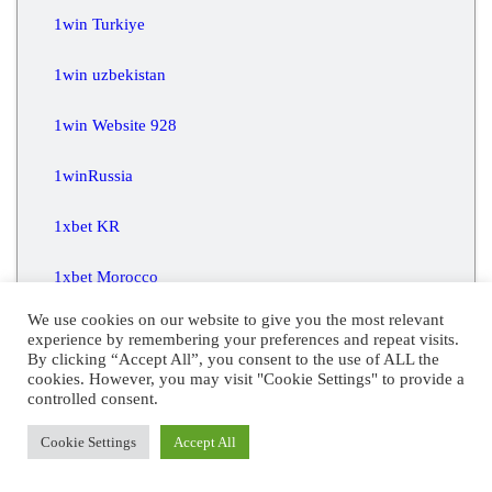
1win Turkiye
1win uzbekistan
1win Website 928
1winRussia
1xbet KR
1xbet Morocco
We use cookies on our website to give you the most relevant
1xbet Russian
experience by remembering your preferences and repeat visits.
By clicking “Accept All”, you consent to the use of ALL the
22bet
cookies. However, you may visit "Cookie Settings" to provide a
controlled consent.
39 Slottica Internetowe Linki Gry Promocje – 260
Cookie Settings
Accept All
67 Slottica Best Live Casino Apps – 733