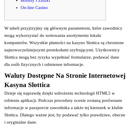
Bonusy I Zniżki
On-line Casino
W tabeli przyjrzyjmy się głównym parametrom, które zawodnicy
mogą wykorzystać do sortowania asortymentu lokalu
komputerów. Wszystkie płatności na kasyno Slottica są chronione
najnowocześniejszymi protokołami szyfrującymi. Użytkownicy
Slottica mogą bez ryzyka wypełniać formularze, podawać dane
dla osób fizycznych i odmienne informacje.
Waluty Dostępne Na Stronie Internetowej
Kasyna Slottica
Dzieje się naprawdę dzięki wdrożeniu technologii HTML5 w
robieniu aplikacji. Podczas procedury ocenie zostaną porównane
informacje w paszporcie zawodnika a także tej kierunek w klubie
Slottica. Dlatego ważne jest, by podawać tylko prawdziwe, obecne
i oryginalne dane.