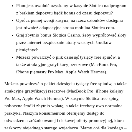
Planujesz uwolnić uzyskany w kasynie Slottica nadprogram
z brakiem depozytu bądź bonus od czasu depozytu?
Oprócz pełnej wersji kasyna, na rzecz członków dostępna
jest również adaptacyjna strona mobilna Slottica com.
Graj zbytnio bonus Slottica Casino, żeby wypróbować sloty
przez internet bezpiecznie utraty własnych środków
pieniężnych.
Możesz powalczyć o plik dziesięć tysięcy free spinów, a
także atrakcyjne gratyfikacyj rzeczowe (MacBook Pro,
iPhone piętnasty Pro Max, Apple Watch Hermes).
Możesz powalczyć o pakiet dziesięciu tysięcy free spinów, a także
atrakcyjne gratyfikacyj rzeczowe (MacBook Pro, iPhone kolejny
Pro Max, Apple Watch Hermes). W kasynie Slottica free spiny,
poboczne środki zbytnio wpłatę, a także freebety owo normalna
praktyka. Naszym konsumentom oferujemy dostęp do
odwiedzenia zróżnicowanej i ciekawej oferty promocyjnej, która
zaskoczy niejednego starego wyjadacza. Mamy coś dla każdego –