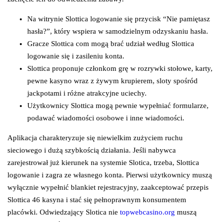
Na witrynie Slottica logowanie się przycisk “Nie pamiętasz
hasła?”, który wspiera w samodzielnym odzyskaniu hasła.
Gracze Slottica com mogą brać udział według Slottica
logowanie się i zasileniu konta.
Slottica proponuje członkom grę w rozrywki stołowe, karty,
pewne kasyno wraz z żywym krupierem, sloty spośród
jackpotami i różne atrakcyjne uciechy.
Użytkownicy Slottica mogą pewnie wypełniać formularze,
podawać wiadomości osobowe i inne wiadomości.
Aplikacja charakteryzuje się niewielkim zużyciem ruchu
sieciowego i dużą szybkością działania. Jeśli nabywca
zarejestrował już kierunek na systemie Slotica, trzeba, Slottica
logowanie i zagra ze własnego konta. Pierwsi użytkownicy muszą
wyłącznie wypełnić blankiet rejestracyjny, zaakceptować przepis
Slottica 46 kasyna i stać się pełnoprawnym konsumentem
placówki. Odwiedzający Slotica nie
topwebcasino.org
muszą