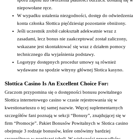
sporu zapisu lub tworzenia płatności odrzucić dostaną się w
niepowołane ręce.
W wypadku ustalenia niezgodności, dostęp do odwiedzenia
konta członka Slottica pięćdziesiąt pozostanie obniżony.
Jeśli uczestnik zrobił całokształt adekwatnie wraz z
zasadami, lecz bonus nie zaakceptować został zaliczony,
wskazane jest skontaktować się wraz z działem pomocy
technicznego dla wyjaśnienia podstawy.
Logotypy dostępnych procedur umowy są również
wydawane na spodzie witryny głównej Slotica kasyno.
Slottica Casino Is An Excellent Choice For:
Graczom przypomina się o dostępności bonusu powitalnego
Slottica internetowego casino w czasie rejestrowania się w
kwestionariuszu o tej samej nazwie. Więcej suplementarnych
szczegółów fani poznają w sekcji “Bonusy”, znajdującej się w
firm “Promocje”. Pakiet Bonusów Powitalnych w Slotica casino
obejmuje 3 rodzaje bonusów, które omówimy bardziej
szczegółowo w poniższej tabeli. W większości przypadków