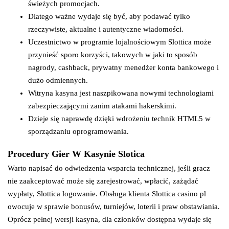
świeżych promocjach.
Dlatego ważne wydaje się być, aby podawać tylko
rzeczywiste, aktualne i autentyczne wiadomości.
Uczestnictwo w programie lojalnościowym Slottica może
przynieść sporo korzyści, takowych w jaki to sposób
nagrody, cashback, prywatny menedżer konta bankowego i
dużo odmiennych.
Witryna kasyna jest naszpikowana nowymi technologiami
zabezpieczającymi zanim atakami hakerskimi.
Dzieje się naprawdę dzięki wdrożeniu technik HTML5 w
sporządzaniu oprogramowania.
Procedury Gier W Kasynie Slotica
Warto napisać do odwiedzenia wsparcia technicznej, jeśli gracz
nie zaakceptować może się zarejestrować, wpłacić, zażądać
wypłaty, Slottica logowanie. Obsługa klienta Slottica casino pl
owocuje w sprawie bonusów, turniejów, loterii i praw obstawiania.
Oprócz pełnej wersji kasyna, dla członków dostępna wydaje się