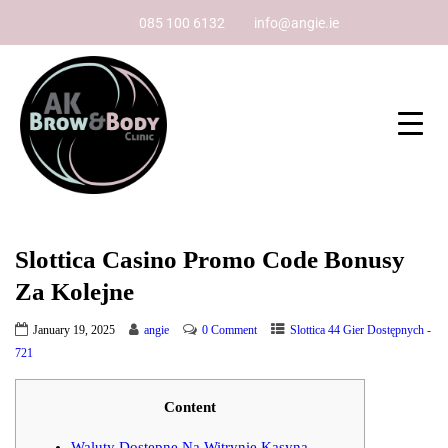
085 100 6132
info@angie.ie
Slottica Casino Promo Code Bonusy
Za Kolejne
January 19, 2025
angie
0 Comment
Slottica 44 Gier Dostępnych -
721
Content
Waluty Dostępne Na Witrynie Kasyna