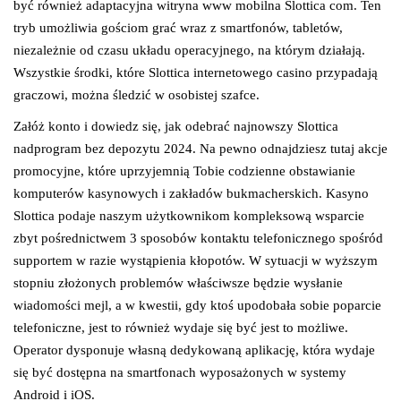
być również adaptacyjna witryna www mobilna Slottica com. Ten
tryb umożliwia gościom grać wraz z smartfonów, tabletów,
niezależnie od czasu układu operacyjnego, na którym działają.
Wszystkie środki, które Slottica internetowego casino przypadają
graczowi, można śledzić w osobistej szafce.
Załóż konto i dowiedz się, jak odebrać najnowszy Slottica
nadprogram bez depozytu 2024. Na pewno odnajdziesz tutaj akcje
promocyjne, które uprzyjemnią Tobie codzienne obstawianie
komputerów kasynowych i zakładów bukmacherskich. Kasyno
Slottica podaje naszym użytkownikom kompleksową wsparcie
zbyt pośrednictwem 3 sposobów kontaktu telefonicznego spośród
supportem w razie wystąpienia kłopotów. W sytuacji w wyższym
stopniu złożonych problemów właściwsze będzie wysłanie
wiadomości mejl, a w kwestii, gdy ktoś upodobała sobie poparcie
telefoniczne, jest to również wydaje się być jest to możliwe.
Operator dysponuje własną dedykowaną aplikację, która wydaje
się być dostępna na smartfonach wyposażonych w systemy
Android i iOS.