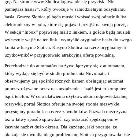
grę. Na stronie www Slottica logowanie się przycisk “Nie
pamiętasz hasła?”, który owocuje w samodzielnym odzyskaniu
hasła. Gracze Slottica pl będą musieli wpisać swój odnośnik list
elektroniczny w polu, które się pojawi i przejść na swoją pocztę.
W sekcji “Inbox” pojawi się mail z linkiem, a goście będą musieli
wyłącznie wejść na ten link i wymyślić oryginalne hasło do swego
konta w kasynie Slotica. Kasyno Slottica na rzecz oryginalnych
użytkowników przygotowało atrakcyjną ofertę powitalną.
Przechodząc do automatów na żywo łączymy się z automatem,
który wydaje się być w studio producenta Novomatic i
obserwujemy grę spośród różnych kamer, obsługując automat
poprzez używane przez nas urządzenie – bądź jest to komputer,
bądź telefon. W celu ułatwienia użytkownikom odpowiedzialnej
rozrywki, portal Slottica oferuje na swojej stronie niezwykle
przystępny poradnik na rzecz zawodników. Pozwala mężczyzna
też w łatwy sposób sprawdzić, czy odrzucić spędzają oni w
kasynie nazbyt dużo okresu. Dla każdego, jaki poczuje, że
okazuje się owo dla niego problemem, Slottica przygotowała listę