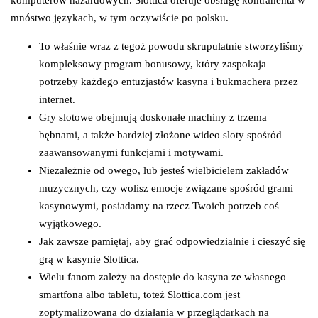
komputerów hazardowych. Slottica oferuje obsługę kontrahenta w
mnóstwo językach, w tym oczywiście po polsku.
To właśnie wraz z tegoż powodu skrupulatnie stworzyliśmy
kompleksowy program bonusowy, który zaspokaja
potrzeby każdego entuzjastów kasyna i bukmachera przez
internet.
Gry slotowe obejmują doskonałe machiny z trzema
bębnami, a także bardziej złożone wideo sloty spośród
zaawansowanymi funkcjami i motywami.
Niezależnie od owego, lub jesteś wielbicielem zakładów
muzycznych, czy wolisz emocje związane spośród grami
kasynowymi, posiadamy na rzecz Twoich potrzeb coś
wyjątkowego.
Jak zawsze pamiętaj, aby grać odpowiedzialnie i cieszyć się
grą w kasynie Slottica.
Wielu fanom zależy na dostępie do kasyna ze własnego
smartfona albo tabletu, toteż Slottica.com jest
zoptymalizowana do działania w przeglądarkach na