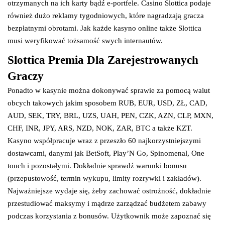
otrzymanych na ich karty bądź e-portfele. Casino Slottica podaje
również dużo reklamy tygodniowych, które nagradzają gracza
bezpłatnymi obrotami. Jak każde kasyno online także Slottica
musi weryfikować tożsamość swych internautów.
Slottica Premia Dla Zarejestrowanych
Graczy
Ponadto w kasynie można dokonywać sprawie za pomocą walut
obcych takowych jakim sposobem RUB, EUR, USD, ZŁ, CAD,
AUD, SEK, TRY, BRL, UZS, UAH, PEN, CZK, AZN, CLP, MXN,
CHF, INR, JPY, ARS, NZD, NOK, ZAR, BTC a także KZT.
Kasyno współpracuje wraz z przeszło 60 najkorzystniejszymi
dostawcami, danymi jak BetSoft, Play’N Go, Spinomenal, One
touch i pozostałymi. Dokładnie sprawdź warunki bonusu
(przepustowość, termin wykupu, limity rozrywki i zakładów).
Najważniejsze wydaje się, żeby zachować ostrożność, dokładnie
przestudiować maksymy i mądrze zarządzać budżetem zabawy
podczas korzystania z bonusów. Użytkownik może zapoznać się