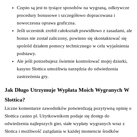
Często są jest to tysiące sposobów na wygraną, odkrywcze
procedury bonusowe i szczegółowo dopracowana i
nowoczesna oprawa graficzna.
Jeśli uczestnik zrobił całokształt prawidłowo z zasadami, ale
bonus nie został zaliczony, powinno się skontaktować się
spośród działem pomocy technicznego w celu wyjaśnienia
podstawy.
Ale jeśli potrzebujesz świetnie kontrolować mojej dziurki,
kasyno Slottica umożliwia narzędzia do odwiedzenia
zastrzeżenia gry.
Jak Długo Utrzymuje Wypłata Moich Wygranych W
Slottica?
Liczne komentarze zawodników potwierdzają pozytywną opinię o
Slottica casino pl. Użytkownikom podaje się dostęp do
odwiedzenia najlepszych gier, stałe wypłaty wygranych wraz z
Slotica i możliwość zażądania w każdej momencie środków