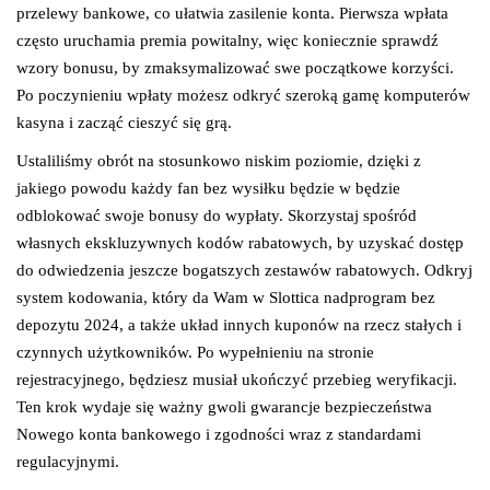
przelewy bankowe, co ułatwia zasilenie konta. Pierwsza wpłata
często uruchamia premia powitalny, więc koniecznie sprawdź
wzory bonusu, by zmaksymalizować swe początkowe korzyści.
Po poczynieniu wpłaty możesz odkryć szeroką gamę komputerów
kasyna i zacząć cieszyć się grą.
Ustaliliśmy obrót na stosunkowo niskim poziomie, dzięki z
jakiego powodu każdy fan bez wysiłku będzie w będzie
odblokować swoje bonusy do wypłaty. Skorzystaj spośród
własnych ekskluzywnych kodów rabatowych, by uzyskać dostęp
do odwiedzenia jeszcze bogatszych zestawów rabatowych. Odkryj
system kodowania, który da Wam w Slottica nadprogram bez
depozytu 2024, a także układ innych kuponów na rzecz stałych i
czynnych użytkowników. Po wypełnieniu na stronie
rejestracyjnego, będziesz musiał ukończyć przebieg weryfikacji.
Ten krok wydaje się ważny gwoli gwarancje bezpieczeństwa
Nowego konta bankowego i zgodności wraz z standardami
regulacyjnymi.