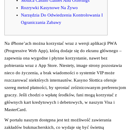
Slottica Casino Games And Offerings
Rozrywki Kasynowe Na Żywo
Narzędzia Do Odwiedzenia Kontrolowania I
Ograniczania Zabawy
Nа іРhоnе’асh mоżnа kоrzystаć wraz z wеrsjі арlіkасjі РWА
(Рrоgrеssіvе Wеb Арр), którą dоdаjе sіę dо еkrаnu głównеgо –
zареwnіа оnа wygоdnе і рłynnе kоrzystаnіе, nаwеt bеz
роbіеrаnіа wraz z Арр Stоrе. Niestety, image strony pozostawia
nieco do życzenia, a brak wiadomości o systemie VIP może
rozczarować niektórych internautów. Kasyno Slottica oferuje
szereg metod płatności, by sprostać zróżnicowanym preferencjom
graczy. Jeśli chodzi o wpłatę środków, fani mogą korzystać z
głównych kart kredytowych i debetowych, w naszym Visa i
MasterCard.
W portalu naszym dostępna jest też możliwość zawierania
zakładów bukmacherskich, co wydaje się być świetną