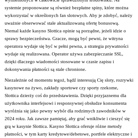
wymienionych w całkowicie sprawdzonym środowisku. Na
systemie proponowane są również bezpłatne spiny, które można
wykorzystać w określonych fan slotowych. Aby je zdobyć, należy
uważnie obserwować stale aktualizowaną ofertę bonusową.
Niemal każde kasyno Slottica opinie są porządne, jeżeli idzie o
sprawy bezpieczeństwa. Gracze, mogą być pewni, że witryna
operatora wydaje się być w pełni pewna, a strategia prywatności
wydaje się realizowana. Operator używa zabezpieczanie SSL,
dzięki dlaczego wiadomości stosowane w czasie zapisu i
dokonywania płatności są stale chronione.
Niezależnie od momentu tegoż, bądź interesują Cię sloty, rozrywki
kasynowe na żywo, zakłady sportowe czy sporty rzekome,
Slottica dzierży coś do przedstawienia. Dzięki przyjaznemu dla
użytkownika interfejsowi i responsywnej obsłudze konsumenta
wyróżnia się jako pewny wybór dla rodzimych zawodników w
2024 roku. Jak zawsze pamiętaj, aby grać wnikliwie i cieszyć się
grą w kasynie Slottica. Kasyno Slottica oferuje różne metody
płatności, w tym karty kredytowe/debetowe, portfele elektryczne i