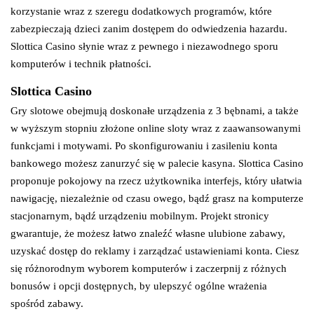
korzystanie wraz z szeregu dodatkowych programów, które
zabezpieczają dzieci zanim dostępem do odwiedzenia hazardu.
Slottica Casino słynie wraz z pewnego i niezawodnego sporu
komputerów i technik płatności.
Slottica Casino
Gry slotowe obejmują doskonałe urządzenia z 3 bębnami, a także
w wyższym stopniu złożone online sloty wraz z zaawansowanymi
funkcjami i motywami. Po skonfigurowaniu i zasileniu konta
bankowego możesz zanurzyć się w palecie kasyna. Slottica Casino
proponuje pokojowy na rzecz użytkownika interfejs, który ułatwia
nawigację, niezależnie od czasu owego, bądź grasz na komputerze
stacjonarnym, bądź urządzeniu mobilnym. Projekt stronicy
gwarantuje, że możesz łatwo znaleźć własne ulubione zabawy,
uzyskać dostęp do reklamy i zarządzać ustawieniami konta. Ciesz
się różnorodnym wyborem komputerów i zaczerpnij z różnych
bonusów i opcji dostępnych, by ulepszyć ogólne wrażenia
spośród zabawy.