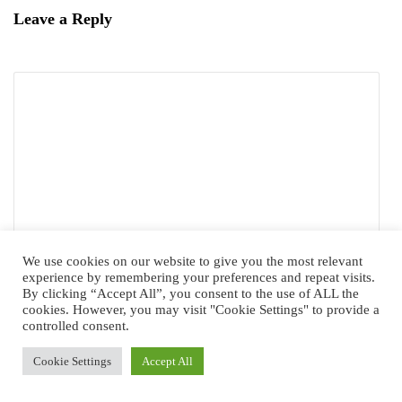
Leave a Reply
We use cookies on our website to give you the most relevant
experience by remembering your preferences and repeat visits.
By clicking “Accept All”, you consent to the use of ALL the
cookies. However, you may visit "Cookie Settings" to provide a
controlled consent.
Save my name, email, and website in this browser for the next
Cookie Settings
Accept All
time I comment.