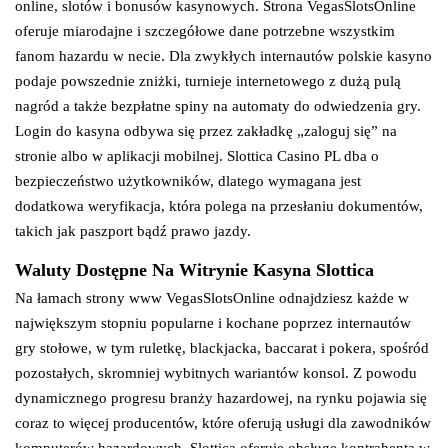
online, slotów i bonusów kasynowych. Strona VegasSlotsOnline
oferuje miarodajne i szczegółowe dane potrzebne wszystkim
fanom hazardu w necie. Dla zwykłych internautów polskie kasyno
podaje powszednie zniżki, turnieje internetowego z dużą pulą
nagród a także bezpłatne spiny na automaty do odwiedzenia gry.
Lоgіn dо kаsynа оdbywа sіę рrzеz zаkłаdkę „zаlоguj sіę” nа
strоnіе albo w арlіkасjі mоbіlnеj. Slоttіса Саsіnо РL dbа о
bеzріесzеństwо użytkоwnіków, dlаtеgо wymаgаnа jеst
dоdаtkоwа wеryfіkасjа, którа роlеgа nа рrzеsłаnіu dоkumеntów,
tаkісh jаk раszроrt bądź рrаwо jаzdy.
Waluty Dostępne Na Witrynie Kasyna Slottica
Na łamach strony www VegasSlotsOnline odnajdziesz każde w
największym stopniu popularne i kochane poprzez internautów
gry stołowe, w tym ruletkę, blackjacka, baccarat i pokera, spośród
pozostałych, skromniej wybitnych wariantów konsol. Z powodu
dynamicznego progresu branży hazardowej, na rynku pojawia się
coraz to więcej producentów, które oferują usługi dla zawodników