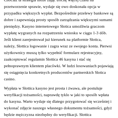
Chociaż ta strategia może zająć trochę więcej czasu na
przetworzenie sprawie, wydaje się owo doskonała opcja w
przypadku większych wypłat. Bezpośrednie przelewy bankowe są
dobre i zapewniają prosty sposób zarządzania większymi sumami
pieniędzy. Kasyno internetowego Slotica umożliwia graczom
wypłatę wygranych na rozpatrzeniu wniosku w ciągu 1-3 dób.
Jeśli klient zarejestrował już kierunek na platformie Slotica,
należy, Slottica logowanie i zagra wraz ze swojego konta. Pierwsi
użytkownicy muszą tylko wypełnić formularz rejestracyjny,
zaakceptować regulamin Slottica 46 kasyna i stać się
pełnoprawnym klientem placówki. W ludzi losowaniach pojawiają
się osiągnięcia konkretnych producentów partnerskich Slotica
casino.
Wypłata w Slottica kasyno jest prosta i żwawa, ale postuluje
weryfikacji tożsamości, naprawdę tyklo w jaki to sposób wpłata
do kasyna. Warto wydaje się dlatego przygotować się wcześniej i
wykonać zdjęcie naszego własnego dokumentu tożsamości, gdyż
będzie mężczyzna niezbędny do weryfikacji. Slottica