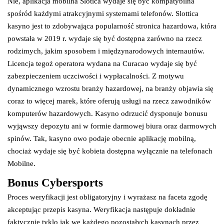
Nie, aplikacja mobilna Slotica wydaje się być kompatybilna
spośród każdymi atrakcyjnymi systemami telefonów. Slottica
kasyno jest to zdobywająca popularność stronica hazardowa, która
powstała w 2019 r. wydaje się być dostępna zarówno na rzecz
rodzimych, jakim sposobem i międzynarodowych internautów.
Licencja tegoż operatora wydana na Curacao wydaje się być
zabezpieczeniem uczciwości i wypłacalności. Z motywu
dynamicznego wzrostu branży hazardowej, na branży objawia się
coraz to więcej marek, które oferują usługi na rzecz zawodników
komputerów hazardowych. Kasyno odrzucić dysponuje bonusu
wyjąwszy depozytu ani w formie darmowej biura oraz darmowych
spinów. Tak, kasyno owo podaje obecnie aplikację mobilną,
chociaż wydaje się być kobieta dostępna wyłącznie na telefonach
Mobilne.
Bonus Cybersports
Proces weryfikacji jest obligatoryjny i wyrażasz na faceta zgodę
akceptując przepis kasyna. Weryfikacja następuje dokładnie
faktycznie tyklo jak we każdego pozostałych kasynach przez