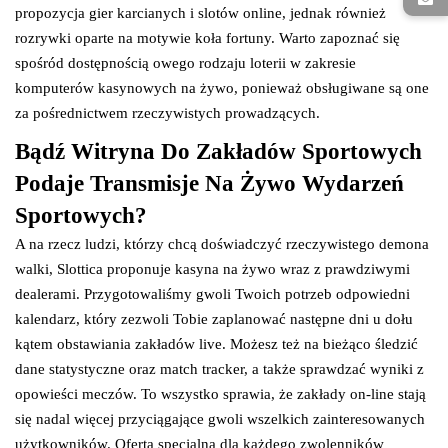
propozycja gier karcianych i slotów online, jednak również
rozrywki oparte na motywie koła fortuny. Warto zapoznać się
spośród dostępnością owego rodzaju loterii w zakresie
komputerów kasynowych na żywo, ponieważ obsługiwane są one
za pośrednictwem rzeczywistych prowadzących.
Bądź Witryna Do Zakładów Sportowych
Podaje Transmisje Na Żywo Wydarzeń
Sportowych?
A na rzecz ludzi, którzy chcą doświadczyć rzeczywistego demona
walki, Slottica proponuje kasyna na żywo wraz z prawdziwymi
dealerami. Przygotowaliśmy gwoli Twoich potrzeb odpowiedni
kalendarz, który zezwoli Tobie zaplanować następne dni u dołu
kątem obstawiania zakładów live. Możesz też na bieżąco śledzić
dane statystyczne oraz match tracker, a także sprawdzać wyniki z
opowieści meczów. To wszystko sprawia, że zakłady on-line stają
się nadal więcej przyciągające gwoli wszelkich zainteresowanych
użytkowników. Oferta specjalna dla każdego zwolenników