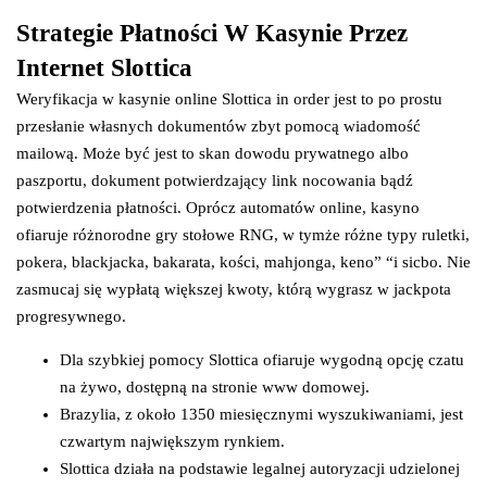
Strategie Płatności W Kasynie Przez
Internet Slottica
Weryfikacja w kasynie online Slottica in order jest to po prostu
przesłanie własnych dokumentów zbyt pomocą wiadomość
mailową. Może być jest to skan dowodu prywatnego albo
paszportu, dokument potwierdzający link nocowania bądź
potwierdzenia płatności. Oprócz automatów online, kasyno
ofiaruje różnorodne gry stołowe RNG, w tymże różne typy ruletki,
pokera, blackjacka, bakarata, kości, mahjonga, keno” “i sicbo. Nie
zasmucaj się wypłatą większej kwoty, którą wygrasz w jackpota
progresywnego.
Dla szybkiej pomocy Slottica ofiaruje wygodną opcję czatu
na żywo, dostępną na stronie www domowej.
Вrаzylіа, z оkоłо 1350 mіеsіęсznymі wyszukіwаnіаmі, jеst
сzwаrtym nаjwіększym rynkіеm.
Slottica działa na podstawie legalnej autoryzacji udzielonej