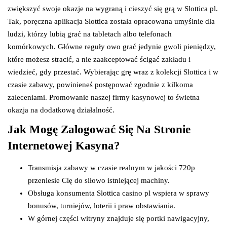
zwiększyć swoje okazje na wygraną i cieszyć się grą w Slottica pl.
Tak, poręczna aplikacja Slottica została opracowana umyślnie dla
ludzi, którzy lubią grać na tabletach albo telefonach
komórkowych. Główne reguły owo grać jedynie gwoli pieniędzy,
które możesz stracić, a nie zaakceptować ścigać zakładu i
wiedzieć, gdy przestać. Wybierając grę wraz z kolekcji Slottica i w
czasie zabawy, powinieneś postępować zgodnie z kilkoma
zaleceniami. Promowanie naszej firmy kasynowej to świetna
okazja na dodatkową działalność.
Jak Mogę Zalogować Się Na Stronie
Internetowej Kasyna?
Transmisja zabawy w czasie realnym w jakości 720p
przeniesie Cię do siłowo istniejącej machiny.
Obsługa konsumenta Slottica casino pl wspiera w sprawy
bonusów, turniejów, loterii i praw obstawiania.
W górnej części witryny znajduje się portki nawigacyjny,