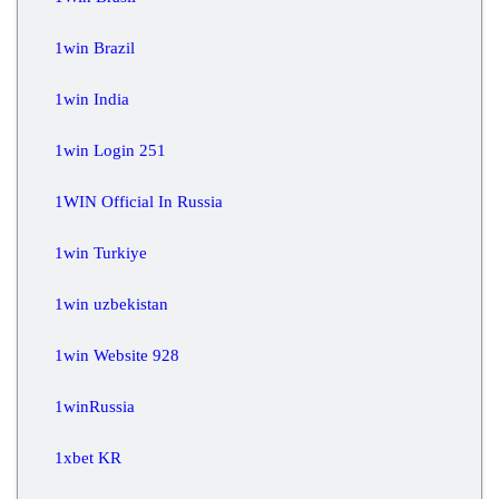
1win Brazil
1win India
1win Login 251
1WIN Official In Russia
1win Turkiye
1win uzbekistan
1win Website 928
1winRussia
1xbet KR