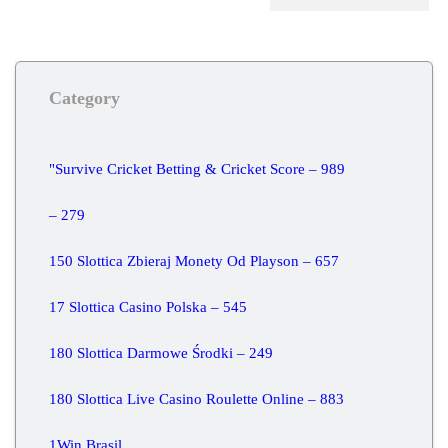
Category
"Survive Cricket Betting & Cricket Score – 989
– 279
150 Slottica Zbieraj Monety Od Playson – 657
17 Slottica Casino Polska – 545
180 Slottica Darmowe Środki – 249
180 Slottica Live Casino Roulette Online – 883
1Win Brasil