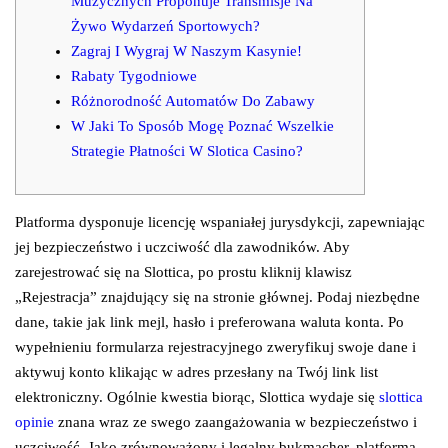
Muzycznych Proponuje Transmisje Na
Żywo Wydarzeń Sportowych?
Zagraj I Wygraj W Naszym Kasynie!
Rabaty Tygodniowe
Różnorodność Automatów Do Zabawy
W Jaki To Sposób Mogę Poznać Wszelkie
Strategie Płatności W Slotica Casino?
Platforma dysponuje licencję wspaniałej jurysdykcji, zapewniając
jej bezpieczeństwo i uczciwość dla zawodników. Aby
zarejestrować się na Slottica, po prostu kliknij klawisz
„Rejestracja” znajdujący się na stronie głównej. Podaj niezbędne
dane, takie jak link mejl, hasło i preferowana waluta konta. Po
wypełnieniu formularza rejestracyjnego zweryfikuj swoje dane i
aktywuj konto klikając w adres przesłany na Twój link list
elektroniczny. Ogólnie kwestia biorąc, Slottica wydaje się
slottica
opinie
znana wraz ze swego zaangażowania w bezpieczeństwo i
uczciwość. Jako zrównoważony i legalny bukmacher, platforma