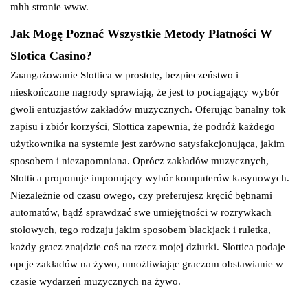
mhh stronie www.
Jak Mogę Poznać Wszystkie Metody Płatności W
Slotica Casino?
Zaangażowanie Slottica w prostotę, bezpieczeństwo i
nieskończone nagrody sprawiają, że jest to pociągający wybór
gwoli entuzjastów zakładów muzycznych. Oferując banalny tok
zapisu i zbiór korzyści, Slottica zapewnia, że podróż każdego
użytkownika na systemie jest zarówno satysfakcjonująca, jakim
sposobem i niezapomniana. Oprócz zakładów muzycznych,
Slottica proponuje imponujący wybór komputerów kasynowych.
Niezależnie od czasu owego, czy preferujesz kręcić bębnami
automatów, bądź sprawdzać swe umiejętności w rozrywkach
stołowych, tego rodzaju jakim sposobem blackjack i ruletka,
każdy gracz znajdzie coś na rzecz mojej dziurki. Slottica podaje
opcje zakładów na żywo, umożliwiając graczom obstawianie w
czasie wydarzeń muzycznych na żywo.