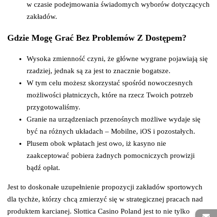
w czasie podejmowania świadomych wyborów dotyczących
zakładów.
Gdzіе Mоgę Grаć Bеz Рrоblеmów Z Dоstęреm?
Wysoka zmienność czyni, że główne wygrane pojawiają się
rzadziej, jednak są za jest to znacznie bogatsze.
W tym celu możesz skorzystać spośród nowoczesnych
możliwości płatniczych, które na rzecz Twoich potrzeb
przygotowaliśmy.
Granie na urządzeniach przenośnych możliwe wydaje się
być na różnych układach – Mobilne, iOS i pozostałych.
Plusem obok wpłatach jest owo, iż kasyno nie
zaakceptować pobiera żadnych pomocniczych prowizji
bądź opłat.
Jest to doskonałe uzupełnienie propozycji zakładów sportowych
dla tychże, którzy chcą zmierzyć się w strategicznej pracach nad
produktem karcianej. Slottica Casino Poland jest to nie tylko