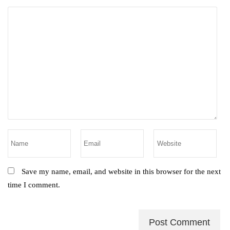
Save my name, email, and website in this browser for the next
time I comment.