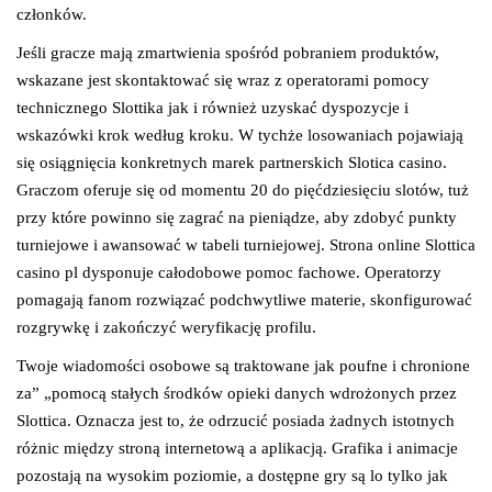
członków.
Jeśli gracze mają zmartwienia spośród pobraniem produktów,
wskazane jest skontaktować się wraz z operatorami pomocy
technicznego Slottika jak i również uzyskać dyspozycje i
wskazówki krok według kroku. W tychże losowaniach pojawiają
się osiągnięcia konkretnych marek partnerskich Slotica casino.
Graczom oferuje się od momentu 20 do pięćdziesięciu slotów, tuż
przy które powinno się zagrać na pieniądze, aby zdobyć punkty
turniejowe i awansować w tabeli turniejowej. Strona online Slottica
casino pl dysponuje całodobowe pomoc fachowe. Operatorzy
pomagają fanom rozwiązać podchwytliwe materie, skonfigurować
rozgrywkę i zakończyć weryfikację profilu.
Twoje wiadomości osobowe są traktowane jak poufne i chronione
za” „pomocą stałych środków opieki danych wdrożonych przez
Slottica. Oznacza jest to, że odrzucić posiada żadnych istotnych
różnic między stroną internetową a aplikacją. Grafika i animacje
pozostają na wysokim poziomie, a dostępne gry są lo tylko jak