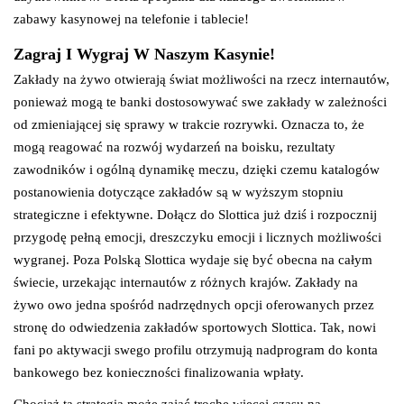
zabawy kasynowej na telefonie i tablecie!
Zagraj I Wygraj W Naszym Kasynie!
Zakłady na żywo otwierają świat możliwości na rzecz internautów,
ponieważ mogą te banki dostosowywać swe zakłady w zależności
od zmieniającej się sprawy w trakcie rozrywki. Oznacza to, że
mogą reagować na rozwój wydarzeń na boisku, rezultaty
zawodników i ogólną dynamikę meczu, dzięki czemu katalogów
postanowienia dotyczące zakładów są w wyższym stopniu
strategiczne i efektywne. Dołącz do Slottica już dziś i rozpocznij
przygodę pełną emocji, dreszczyku emocji i licznych możliwości
wygranej. Poza Polską Slottica wydaje się być obecna na całym
świecie, urzekając internautów z różnych krajów. Zakłady na
żywo owo jedna spośród nadrzędnych opcji oferowanych przez
stronę do odwiedzenia zakładów sportowych Slottica. Tak, nowi
fani po aktywacji swego profilu otrzymują nadprogram do konta
bankowego bez konieczności finalizowania wpłaty.