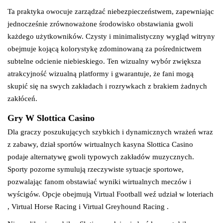
Ta praktyka owocuje zarządzać niebezpieczeństwem, zapewniając
jednocześnie zrównoważone środowisko obstawiania gwoli
każdego użytkowników. Czysty i minimalistyczny wygląd witryny
obejmuje kojącą kolorystykę zdominowaną za pośrednictwem
subtelne odcienie niebieskiego. Ten wizualny wybór zwiększa
atrakcyjność wizualną platformy i gwarantuje, że fani mogą
skupić się na swych zakładach i rozrywkach z brakiem żadnych
zakłóceń.
Gry W Slottica Casino
Dla graczy poszukujących szybkich i dynamicznych wrażeń wraz
z zabawy, dział sportów wirtualnych kasyna Slottica Casino
podaje alternatywę gwoli typowych zakładów muzycznych.
Sporty pozorne symulują rzeczywiste sytuacje sportowe,
pozwalając fanom obstawiać wyniki wirtualnych meczów i
wyścigów. Opcje obejmują Virtual Football weź udział w loteriach
, Virtual Horse Racing i Virtual Greyhound Racing .