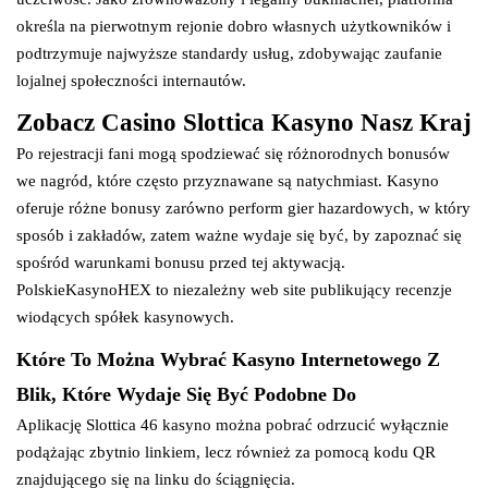
określa na pierwotnym rejonie dobro własnych użytkowników i
podtrzymuje najwyższe standardy usług, zdobywając zaufanie
lojalnej społeczności internautów.
Zobacz Casino Slottica Kasyno Nasz Kraj
Po rejestracji fani mogą spodziewać się różnorodnych bonusów
we nagród, które często przyznawane są natychmiast. Kasyno
oferuje różne bonusy zarówno perform gier hazardowych, w który
sposób i zakładów, zatem ważne wydaje się być, by zapoznać się
spośród warunkami bonusu przed tej aktywacją.
PolskieKasynoHEX to niezależny web site publikujący recenzje
wiodących spółek kasynowych.
Które To Można Wybrać Kasyno Internetowego Z
Blik, Które Wydaje Się Być Podobne Do
Aplikację Slottica 46 kasyno można pobrać odrzucić wyłącznie
podążając zbytnio linkiem, lecz również za pomocą kodu QR
znajdującego się na linku do ściągnięcia.