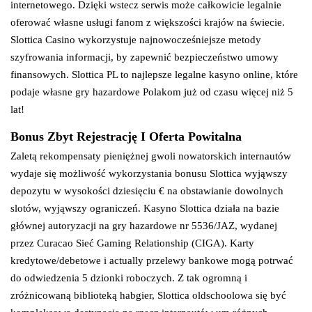
internetowego. Dzięki wstecz serwis może całkowicie legalnie
oferować własne usługi fanom z większości krajów na świecie.
Slottica Casino wykorzystuje najnowocześniejsze metody
szyfrowania informacji, by zapewnić bezpieczeństwo umowy
finansowych. Slottica PL to najlepsze legalne kasyno online, które
podaje własne gry hazardowe Polakom już od czasu więcej niż 5
lat!
Bonus Zbyt Rejestrację I Oferta Powitalna
Zaletą rekompensaty pieniężnej gwoli nowatorskich internautów
wydaje się możliwość wykorzystania bonusu Slottica wyjąwszy
depozytu w wysokości dziesięciu € na obstawianie dowolnych
slotów, wyjąwszy ograniczeń. Kasyno Slottica działa na bazie
głównej autoryzacji na gry hazardowe nr 5536/JAZ, wydanej
przez Curacao Sieć Gaming Relationship (CIGA). Karty
kredytowe/debetowe i actually przelewy bankowe mogą potrwać
do odwiedzenia 5 dzionki roboczych. Z tak ogromną i
zróżnicowaną biblioteką habgier, Slottica oldschoolowa się być