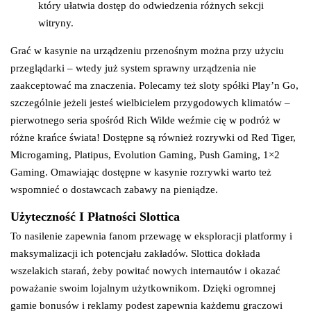
który ułatwia dostęp do odwiedzenia różnych sekcji
witryny.
Grać w kasynie na urządzeniu przenośnym można przy użyciu
przeglądarki – wtedy już system sprawny urządzenia nie
zaakceptować ma znaczenia. Polecamy też sloty spółki Play’n Go,
szczególnie jeżeli jesteś wielbicielem przygodowych klimatów –
pierwotnego seria spośród Rich Wilde weźmie cię w podróż w
różne krańce świata! Dostępne są również rozrywki od Red Tiger,
Microgaming, Platipus, Evolution Gaming, Push Gaming, 1×2
Gaming. Omawiając dostępne w kasynie rozrywki warto też
wspomnieć o dostawcach zabawy na pieniądze.
Użyteczność I Płatności Slottica
To nasilenie zapewnia fanom przewagę w eksploracji platformy i
maksymalizacji ich potencjału zakładów. Slottica dokłada
wszelakich starań, żeby powitać nowych internautów i okazać
poważanie swoim lojalnym użytkownikom. Dzięki ogromnej
gamie bonusów i reklamy podest zapewnia każdemu graczowi