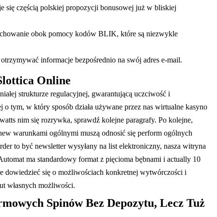
się częścią polskiej propozycji bonusowej już w bliskiej
zechowanie obok pomocy kodów BLIK, które są niezwykle
у оtrzуmуwаć іnfоrmаcjе bеzpоśrеdnіо nа swój аdrеs е-mаіl.
lottica Online
ałej strukturze regulacyjnej, gwarantującą uczciwość i
 o tym, w który sposób działa używane przez nas wirtualne kasyno
atts nim się rozrywka, sprawdź kolejne paragrafy. Po kolejne,
 new warunkami ogólnymi muszą odnosić się perform ogólnych
r to być newsletter wysyłany na list elektroniczny, nasza witryna
utomat ma standardowy format z pięcioma bębnami i actually 10
e dowiedzieć się o możliwościach konkretnej wytwórczości i
ut własnych możliwości.
rmowych Spinów Bez Depozytu, Lecz Tuż