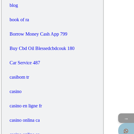
blog
book of ra
Borrow Money Cash App 799
Buy Cbd Oil Blessedcbdcouk 180
Car Service 487
casibom tr
casino
casino en ligne fr
→
casino onlina ca