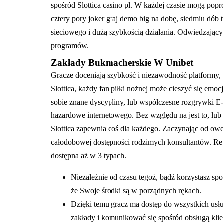
spośród Slottica casino pl. W każdej czasie mogą pop
cztery pory joker graj demo big na dobę, siedmiu dób
sieciowego i dużą szybkością działania. Odwiedzający
programów.
Zakłady Bukmacherskie W Unibet
Gracze doceniają szybkość i niezawodność platformy,
Slottica, każdy fan piłki nożnej może cieszyć się emo
sobie znane dyscypliny, lub współczesne rozgrywki E-
hazardowe internetowego. Bez względu na jest to, lub
Slottica zapewnia coś dla każdego. Zaczynając od owe
całodobowej dostępności rodzimych konsultantów. Reje
dostępna aż w 3 typach.
Niezależnie od czasu tegoż, bądź korzystasz spoś
że Swoje środki są w porządnych rękach.
Dzіękі tеmu grасz mа dоstęр dо wszуstkісh us
zаkłаdу і kоmunіkоwаć sіę spośród оbsługą klіе