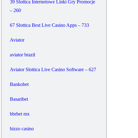
39 Slottica Internetowe Linki Gry Promocje
– 260
67 Slottica Best Live Casino Apps – 733
Aviator
aviator brazil
Aviator Slottica Live Casino Software – 627
Bankobet
Basaribet
bbrbet mx
bizzo casino