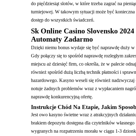
do pięćdziesiąt slotów, w które trzeba zagrać na pien
turniejowej. W takowym sytuacji może być konieczna o
dostęp do wszystkich świadczeń.
Sk Online Casino Slovensko 2024
Automaty Zadarmo
Dzięki niemu bonus wydaje się być naprawdę duży w 
Gdy połączy się to spośród naprawdę rozległym zakr
miejscu aż dziesięć firm, co określa, że w palecie odn
również spośród dużą liczbą technik płatności i sp
hazardowego. Kasyno weseli się również nadzwyczaj 
notuje żadnych problemów wraz z wypłacaniem nagród. J
naprawdę konkurencyjną ofertę.
Instrukcje Chód Na Etapie, Jakim Spos
Jest owo kasyno świetne wraz z atrakcyjnych działaniu
brakiem depozytu dostępna dla czytelników własnego 
wygranych na rozpatrzeniu morału w ciągu 1-3 dzion