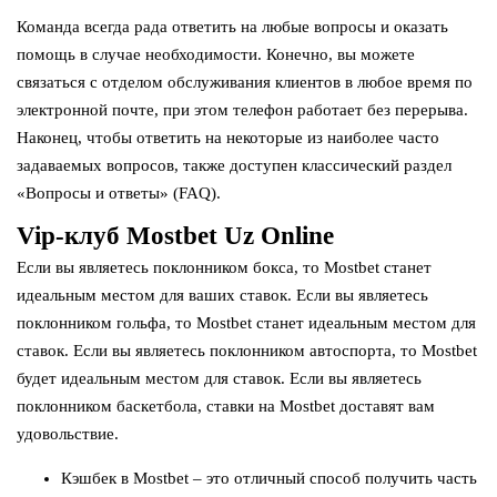
Команда всегда рада ответить на любые вопросы и оказать
помощь в случае необходимости. Конечно, вы можете
связаться с отделом обслуживания клиентов в любое время по
электронной почте, при этом телефон работает без перерыва.
Наконец, чтобы ответить на некоторые из наиболее часто
задаваемых вопросов, также доступен классический раздел
«Вопросы и ответы» (FAQ).
Vip-клуб Mostbet Uz Online
Если вы являетесь поклонником бокса, то Mostbet станет
идеальным местом для ваших ставок. Если вы являетесь
поклонником гольфа, то Mostbet станет идеальным местом для
ставок. Если вы являетесь поклонником автоспорта, то Mostbet
будет идеальным местом для ставок. Если вы являетесь
поклонником баскетбола, ставки на Mostbet доставят вам
удовольствие.
Кэшбек в Mostbet – это отличный способ получить часть