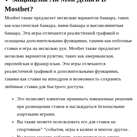
Mostbet?
Mostbet также предлагает несколько вариантов баккара, таких
как классическая баккара, мини-баккара и высоколимитная
баккара. Эти игры отличаются реалистичной графикой и
оснащены дополнительными функциями, такими как побочные
ставки и игра на несколько рук. Mostbet также предлагает
несколько вариантов рулетки, таких как американская,
европейская и французская. Эти игры отличаются
реалистичной графикой и дополнительными функциями,
такими как ставки на ипподром и возможность сохранять
любимые ставки для быстрого доступа.
Это позволяет клиентам принимать взвешенные решения
при размещении ставок и наслаждаться безопасными
азартными играми.
Вы также можете использовать его для ставок на
спортивные” “события, игры в казино и многое другое.