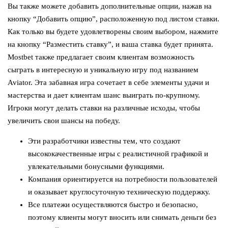
Вы также можете добавить дополнительные опции, нажав на
кнопку “Добавить опцию”, расположенную под листом ставки.
Как только вы будете удовлетворены своим выбором, нажмите
на кнопку “Разместить ставку”, и ваша ставка будет принята.
Mostbet также предлагает своим клиентам возможность
сыграть в интересную и уникальную игру под названием
Aviator. Эта забавная игра сочетает в себе элементы удачи и
мастерства и дает клиентам шанс выиграть по-крупному.
Игроки могут делать ставки на различные исходы, чтобы
увеличить свои шансы на победу.
Эти разработчики известны тем, что создают
высококачественные игры с реалистичной графикой и
увлекательными бонусными функциями.
Компания ориентируется на потребности пользователей
и оказывает круглосуточную техническую поддержку.
Все платежи осуществляются быстро и безопасно,
поэтому клиенты могут вносить или снимать деньги без