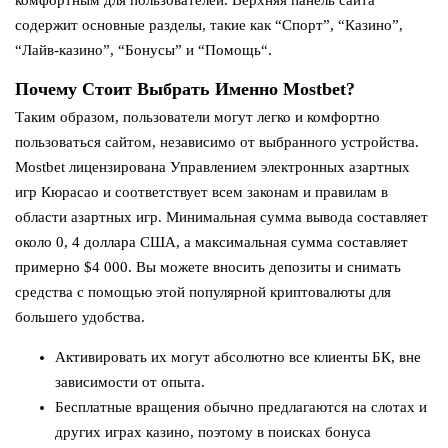
комфортным для пользователей. Верхняя панель сайта
содержит основные разделы, такие как “Спорт”, “Казино”,
“Лайв-казино”, “Бонусы” и “Помощь“.
Почему Стоит Выбрать Именно Mostbet?
Таким образом, пользователи могут легко и комфортно
пользоваться сайтом, независимо от выбранного устройства.
Mostbet лицензирована Управлением электронных азартных
игр Кюрасао и соответствует всем законам и правилам в
области азартных игр. Минимальная сумма вывода составляет
около 0, 4 доллара США, а максимальная сумма составляет
примерно $4 000. Вы можете вносить депозиты и снимать
средства с помощью этой популярной криптовалюты для
большего удобства.
Активировать их могут абсолютно все клиенты БК, вне
зависимости от опыта.
Бесплатные вращения обычно предлагаются на слотах и
других играх казино, поэтому в поисках бонуса