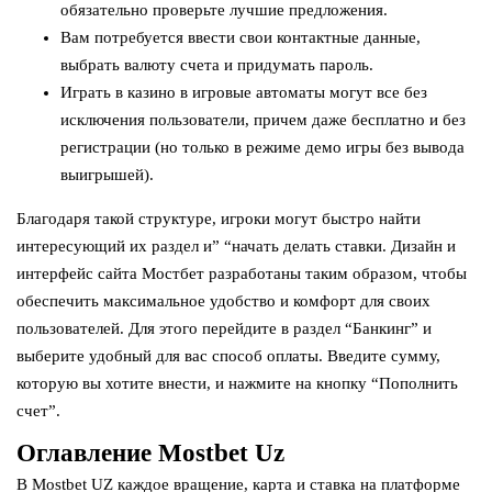
обязательно проверьте лучшие предложения.
Вам потребуется ввести свои контактные данные,
выбрать валюту счета и придумать пароль.
Играть в казино в игровые автоматы могут все без
исключения пользователи, причем даже бесплатно и без
регистрации (но только в режиме демо игры без вывода
выигрышей).
Благодаря такой структуре, игроки могут быстро найти
интересующий их раздел и” “начать делать ставки. Дизайн и
интерфейс сайта Мостбет разработаны таким образом, чтобы
обеспечить максимальное удобство и комфорт для своих
пользователей. Для этого перейдите в раздел “Банкинг” и
выберите удобный для вас способ оплаты. Введите сумму,
которую вы хотите внести, и нажмите на кнопку “Пополнить
счет”.
Оглавление Mostbet Uz
В Mostbet UZ каждое вращение, карта и ставка на платформе