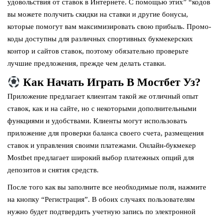
удовольствия от ставок в Интернете. С помощью этих” “кодов
вы можете получить скидки на ставки и другие бонусы,
которые помогут вам максимизировать свою прибыль. Промо-
коды доступны для различных спортивных букмекерских
контор и сайтов ставок, поэтому обязательно проверьте
лучшие предложения, прежде чем делать ставки.
Как Начать Играть В Мостбет Уз?
Приложение предлагает клиентам такой же отличный опыт
ставок, как и на сайте, но с некоторыми дополнительными
функциями и удобствами. Клиенты могут использовать
приложение для проверки баланса своего счета, размещения
ставок и управления своими платежами. Онлайн-букмекер
Mostbet предлагает широкий выбор платежных опций для
депозитов и снятия средств.
После того как вы заполните все необходимые поля, нажмите
на кнопку “Регистрация”. В обоих случаях пользователям
нужно будет подтвердить учетную запись по электронной