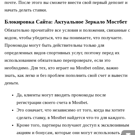
почте. После этого вы сможете внести свой первый депозит и
начать делать ставки.
Блокировка Сайта: Актуальное Зеркало Мостбет
Обязательно прочитайте все условия и положения, связанные с
кодом, чтобы убедиться, что вы понимаете, что получаете.
Промокоды могут быть действительны только для
определенных видов спортивных услуг, поэтому перед их
использованием обязательно перепроверьте, если это
необходимо. Для тех, кто играет на Mostbet online, важно
знать, как легко и без проблем пополнить свой счет и вывести
деньги.
Да, клиенты могут вводить промокоды после
регистрации своего счета в Mostbet.
Это означает, что независимо от того, когда вы хотите
сделать ставку, в Mostbet найдется что-то для каждого.
Кроме того, партнеры получают доступ к эксклюзивным
акциям и бонусам, которые они могут использовать для