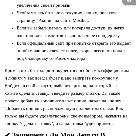
увеличения своей прибыли.
Чтобы узнать больше о текущих акциях, посетите
страницу “Акции” на сайте Mostbet.
Если вы забыли пароль или потеряли доступ, их легко
восстановить самостоятельно или через поддержку.
Если официальный сайт при попытке открыть его выдает
ошибку или не отвечает вовсе, скорее всего, он попал
под блокировку от Роскомнадзора.
Кроме того, благодаря конкурентоспособным коэффициентам
и линиям у вас всегда будет шанс выиграть по-крупному.
Войдите в свой аккаунт, выберите рынок, на который вы
хотите сделать ставку, и введите размер ставки. Вы также
можете добавить дополнительные опции, нажав на кнопку
‘Добавить опцию’, расположенную под листом ставки. Как
только вы будете удовлетворены своим выбором, нажмите на
кнопку ‘Сделать ставку’, и ваша ставка будет принята.
✔ Защищены Ли Мои Деньги В