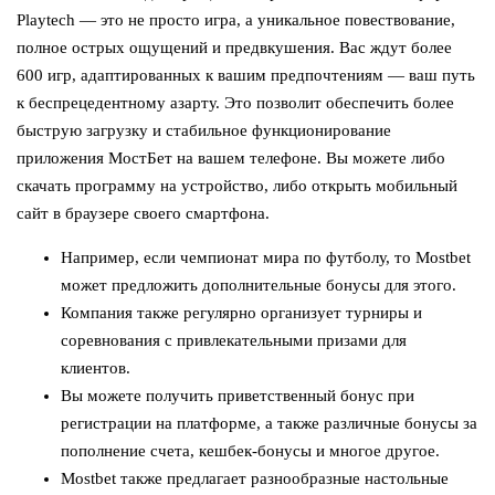
Playtech — это не просто игра, а уникальное повествование,
полное острых ощущений и предвкушения. Вас ждут более
600 игр, адаптированных к вашим предпочтениям — ваш путь
к беспрецедентному азарту. Это позволит обеспечить более
быструю загрузку и стабильное функционирование
приложения МостБет на вашем телефоне. Вы можете либо
скачать программу на устройство, либо открыть мобильный
сайт в браузере своего смартфона.
Например, если чемпионат мира по футболу, то Mostbet
может предложить дополнительные бонусы для этого.
Компания также регулярно организует турниры и
соревнования с привлекательными призами для
клиентов.
Вы можете получить приветственный бонус при
регистрации на платформе, а также различные бонусы за
пополнение счета, кешбек-бонусы и многое другое.
Mostbet также предлагает разнообразные настольные