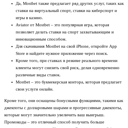
Да, Mostbet также предлагает ряд других услуг, таких как
ставки на виртуальный спорт, ставки на киберспорт и
игры в казино.
Aviator от Mostbet – это популярная игра, которая
позволяет делать ставки на спорт захватывающим и
инновационным способом.
Для скачивания Mostbet на свой iPhone, откройте App
Store и найдите нужное приложение через поиск.
Кроме того, при ставках в режиме реального времени
клиенты могут снизить свой риск, делая одновременно
различные виды ставок.
Mostbet – это букмекерская контора, которая предлагает
свои услуги онлайн.
Кроме того, они оснащены бонусными функциями, такими как
джекпоты с долларовыми шарами и прогрессивные джекпоты,
которые могут значительно увеличить ваш выигрыш.
Промокоды – это отличный способ получить больше