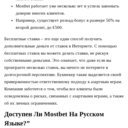
Mostbet работает уже несколько лет и успела завоевать
доверие многих клиентов.
Например, существует релоад-бонус в размере 50% на
второй депозит, до €500.
Бесплатные ставки – это еще один способ получить
дополнительные деньги от ставок в Интернете. С помощью
бесплатных ставок вы можете делать ставки, не рискуя
собственными деньгами. Это означает, что даже если вы
проиграете несколько ставок, вы ничего не потеряете в
долгосрочной перспективе. Букмекер также выделяется своей
приверженностью ответственному подходу к азартным играм.
Компания заботится о том, чтобы все клиенты были
осведомлены о рисках, связанных с азартными играми, а также
об их личных ограничениях.
Доступен Ли Mostbet На Русском
Языке?”