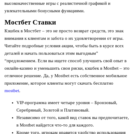
высококачественные игры с реалистичной графикой и
увлекательными бонусными функциями.
Мостбет Ставки
Кэшбек в Мостбет – это не просто возврат средств, это знак
внимания к клиентам и забота о их удовлетворении от игры.
Читайте подробные условия акции, чтобы быть в курсе всех
деталей и начать пользоваться этим выгодным”
“предложением. Если вы ищете способ улучшить свой опыт в
онлайн-казино и уменьшить свои риски, кэшбек в Mostbet – это
отличное решение. Да, у Mostbet есть собственное мобильное
приложение, которое клиенты могут скачать бесплатно
mostbet
.
VIP-программа имеет четыре уровня – Бронзовый,
Серебряный, Золотой и Платиновый.
Независимо от того, какой вид ставок вы предпочитаете,
в Mostbet найдется что-то для каждого.
Кроме того, игрокам нравится удобство использования