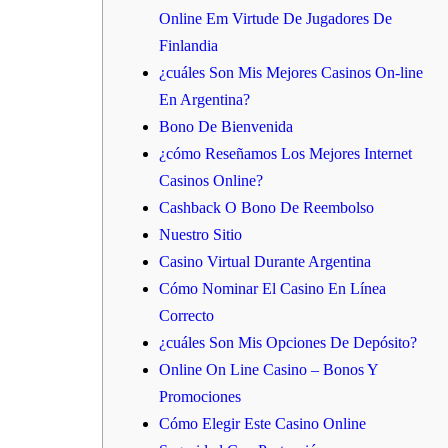
Online Em Virtude De Jugadores De
Finlandia
¿cuáles Son Mis Mejores Casinos On-line
En Argentina?
Bono De Bienvenida
¿cómo Reseñamos Los Mejores Internet
Casinos Online?
Cashback O Bono De Reembolso
Nuestro Sitio
Casino Virtual Durante Argentina
Cómo Nominar El Casino En Línea
Correcto
¿cuáles Son Mis Opciones De Depósito?
Online On Line Casino – Bonos Y
Promociones
Cómo Elegir Este Casino Online