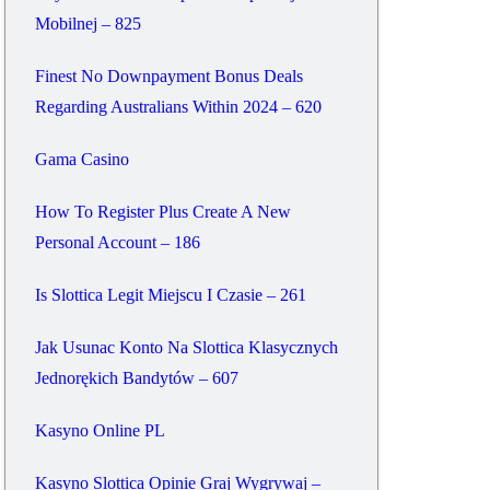
Mobilnej – 825
Finest No Downpayment Bonus Deals
Regarding Australians Within 2024 – 620
Gama Casino
How To Register Plus Create A New
Personal Account – 186
Is Slottica Legit Miejscu I Czasie – 261
Jak Usunac Konto Na Slottica Klasycznych
Jednorękich Bandytów – 607
Kasyno Online PL
Kasyno Slottica Opinie Graj Wygrywaj –