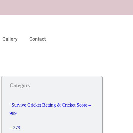
Gallery
Contact
Category
"Survive Cricket Betting & Cricket Score –
989
– 279