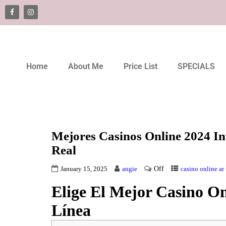
Home
About Me
Price List
SPECIALS
Mejores Casinos Online 2024 In
Real
Off
January 15, 2025
angie
casino online ar
Elige El Mejor Casino On
Línea