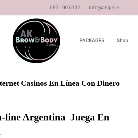
085 100 6132
info@angie.ie
PACKAGES
Shop
ternet Casinos En Línea Con Dinero
-line Argentina ️ Juega En