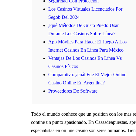
Seguridad Con Protección
Los Casinos Virtuales Licenciados Por
Segob Del 2024
¿qué Métodos De Gusto Puedo Usar
Durante Los Casinos Sobre Línea?
App Móviles Para Hacer El Juego A Los
Internet Casinos En Línea Para México
Ventajas De Los Casinos En Línea Vs
Casinos Físicos
Comparativa: ¿cuál Fue El Mejor Online
Casino Online En Argentina?
Proveedores De Software
Todo el mundo conhece que un position con los mas re
contine un punto apasionado. En Casasdeapuestas. apr
especialistas en on line casino son seres humanos. Tie