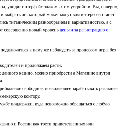
ы, увидят интерфейс знакомых им устройств. Вы, наверно,
 и выбрать он, который может могут вам интересен станет
лись титаническим разнообразием и вариативностью, а с
ют совершенно новый уровень
деньги за регистрацию с
одключиться к нему же наблюдать за процессом игры без
водителей и продолжаем расти.
 данного казино, можно приобрести а Магазине внутри
а.
прибыльное свободное, позволяющее зарабатывать реальные
укмекерскую контору.
службе поддержки, куда невозможно обращаться с любую
казино и России как трети приветственных или