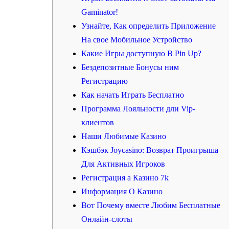
Gaminator!
Узнайте, Как определить Приложение
На свое Мобильное Устройство
Какие Игры доступную В Pin Up?
Бездепозитные Бонусы ним
Регистрацию
Как начать Играть Бесплатно
Программа Лояльности дли Vip-
клиентов
Наши Любимые Казино
Кэшбэк Joycasino: Возврат Проигрыша
Для Активных Игроков
Регистрация а Казино 7k
Информация O Казино
Вот Почему вместе Любим Бесплатные
Онлайн-слоты