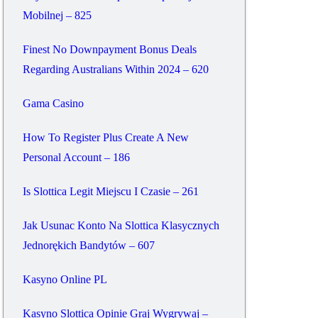
Mobilnej – 825
Finest No Downpayment Bonus Deals
Regarding Australians Within 2024 – 620
Gama Casino
How To Register Plus Create A New
Personal Account – 186
Is Slottica Legit Miejscu I Czasie – 261
Jak Usunac Konto Na Slottica Klasycznych
Jednorękich Bandytów – 607
Kasyno Online PL
Kasyno Slottica Opinie Graj Wygrywaj –