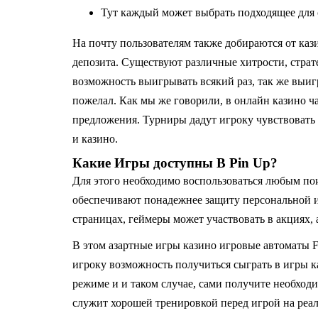
Тут каждый может выбрать подходящее для 
На почту пользователям также добираются от каз
депозита. Существуют различные хитрости, страте
возможность выигрывать всякий раз, так же выи
пожелал. Как мы же говорили, в онлайн казино ч
предложения. Турниры дадут игроку чувствовать д
и казино.
Какие Игры доступны В Pin Up?
Для этого необходимо воспользоваться любым пои
обеспечивают понадежнее защиту персональной 
страницах, геймеры может участвовать в акциях,
В этом азартные игры казино игровые автоматы F
игроку возможность получиться сыграть в игры к
режиме и и таком случае, сами получите необходи
служит хорошей тренировкой перед игрой на реал