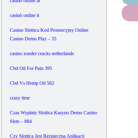
casino online ar
casinò online it
Casino Slottica Kod Promocyjny Online
Casino Demo Play – 35
casino zonder crucks netherlands
Cbd Oil For Pain 395
Cbd Vs Hemp Oil 562
crazy time
Czas Wypłaty Slottica Kasyno Demo Casino
Slots – 884
Czy Slottica Jest Bezpieczna Aplikacji