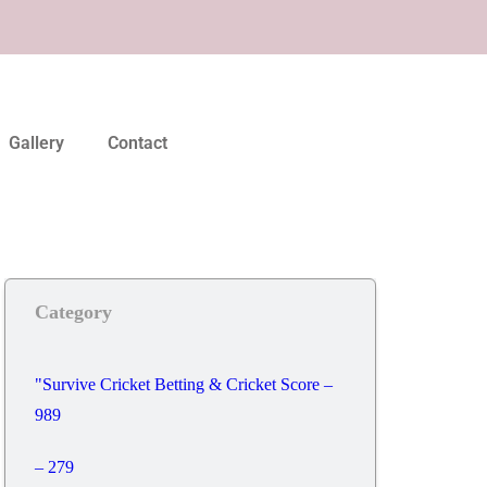
Gallery
Contact
Category
"Survive Cricket Betting & Cricket Score –
989
– 279