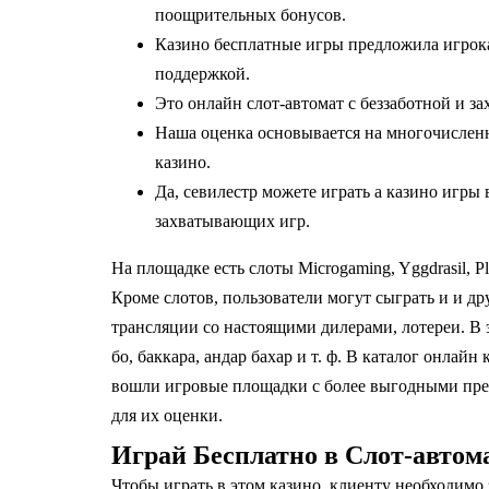
поощрительных бонусов.
Казино бесплатные игры предложила игрока
поддержкой.
Это онлайн слот-автомат с беззаботной и з
Наша оценка основывается на многочислен
казино.
Да, севилестр можете играть а казино игры 
захватывающих игр.
На площадке есть слоты Microgaming, Yggdrasil, Pla
Кроме слотов, пользователи могут сыграть и и д
трансляции со настоящими дилерами, лотереи. В э
бо, баккара, андар бахар и т. ф. В каталог онлай
вошли игровые площадки с более выгодными пре
для их оценки.
Играй Бесплатно в Слот-автом
Чтобы играть в этом казино, клиенту необходимо 