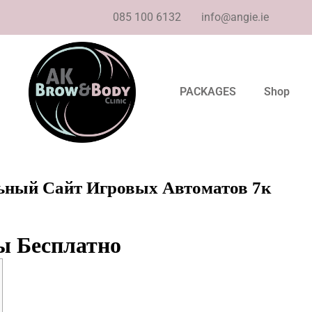
085 100 6132
info@angie.ie
PACKAGES
Shop
льный Сайт Игровых Автоматов 7к
ы Бесплатно