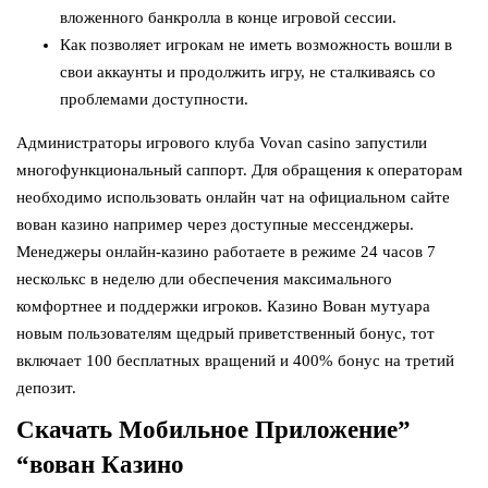
вложенного банкролла в конце игровой сессии.
Как позволяет игрокам не иметь возможность вошли в
свои аккаунты и продолжить игру, не сталкиваясь со
проблемами доступности.
Администраторы игрового клуба Vovan casino запустили
многофункциональный саппорт. Для обращения к операторам
необходимо использовать онлайн чат на официальном сайте
вован казино например через доступные мессенджеры.
Менеджеры онлайн-казино работаете в режиме 24 часов 7
несколькс в неделю дли обеспечения максимального
комфортнее и поддержки игроков. Казино Вован мутуара
новым пользователям щедрый приветственный бонус, тот
включает 100 бесплатных вращений и 400% бонус на третий
депозит.
Скачать Мобильное Приложение”
“вован Казино