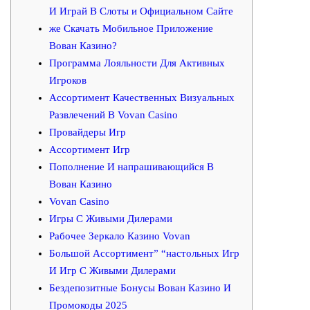
И Играй В Слоты и Официальном Сайте
же Скачать Мобильное Приложение
Вован Казино?
Программа Лояльности Для Активных
Игроков
Ассортимент Качественных Визуальных
Развлечений В Vovan Casino
Провайдеры Игр
Ассортимент Игр
Пополнение И напрашивающийся В
Вован Казино
Vovan Casino
Игры С Живыми Дилерами
Рабочее Зеркало Казино Vovan
Большой Ассортимент” “настольных Игр
И Игр С Живыми Дилерами
Бездепозитные Бонусы Вован Казино И
Промокоды 2025