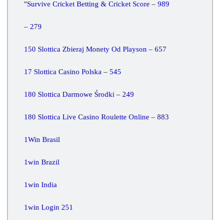
"Survive Cricket Betting & Cricket Score – 989
– 279
150 Slottica Zbieraj Monety Od Playson – 657
17 Slottica Casino Polska – 545
180 Slottica Darmowe Środki – 249
180 Slottica Live Casino Roulette Online – 883
1Win Brasil
1win Brazil
1win India
1win Login 251