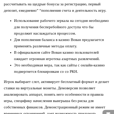
рассчитывать на щедрые бонусы за регистрацию, первый
депозит, ежедневно” “пополнения счета и деятельность игру.
Использование рабочего зеркала на сегодня необходимо
дли получения бесперебойного доступа что бы
продолжит наслаждаться процессом.
Для пополнения баланса в казино Вован предлагается
применять различные методы оплату.
В официальном сайте Вован казино пользователей
ожидает огромная игротека азартных развлечений.
Это необходимая мера, так как сайты с онлайн-казино
подвергнется блокировкам со со РКН.
Игрок выбирает слот, активирует бесплатный формат и делает
ставки на виртуальные монеты. Демоверсия позволяет
анализировать аппарат, понять него особенности и правила
игры, специфику начисления выигрыша без риска для
собственных финансов. Демонстрационный режим не имеет
временных ограничений, дает возможность придумать