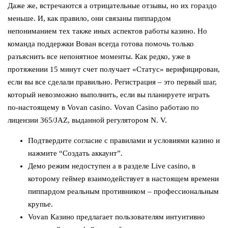
Даже же, встречаются а отрицательные отзывы, но их гораздо
меньше. И, как правило, они связаны пиппардом
непониманием тех также иных аспектов работы казино. Но
команда поддержки Вован всегда готова помочь только
разъяснить все непонятное моменты. Как редко, уже в
протяжении 15 минут счет получает «Статус» верифицирован,
если вы все сделали правильно. Регистрация – это первый шаг,
который невозможно выполнить, если вы планируете играть
по-настоящему в Vovan casino. Vovan Casino работаю по
лицензии 365/JAZ, выданной регулятором N. V.
Подтвердите согласие с правилами и условиями казино и
нажмите “Создать аккаунт”.
Демо режим недоступен а в разделе Live casino, в
которому геймер взаимодействует в настоящем времени
пиппардом реальным противником – профессиональным
крупье.
Vovan Казино предлагает пользователям интуитивно