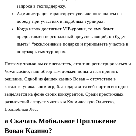
запроса в техподдержку.
Администрация гарантирует увеличенные шансы на
победу при участиях в подобных турнирах.
Когда игрок достигнет VIP-уровня, то ему будет
предоставлен персональный преуспевающий, он будет
иметь” “эксклюзивные подарки и принимаете участие в
полузакрытых турнирах.
Поэтому только вы сомневаетесь, стоит ли регистрироваться и
Vovancasino, наш обзор вам должен попытаться принять
решение. Одной из фишек казино Вован – отсутствие в
каталоге уникальном игр, благодаря хотя веб-портал выгодно
выделяется на фоне своих конкурентов. Среди престижных
развлечений следует учитывая Космическую Одиссею,
Волшебный Лес.
а Скачать Мобильное Приложение
Вован Казино?