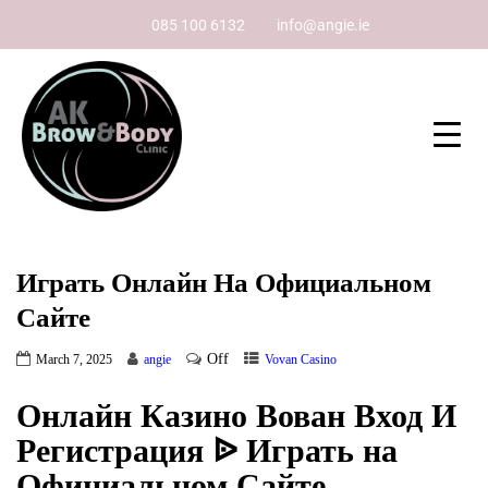
085 100 6132
info@angie.ie
Играть Онлайн На Официальном
Сайте
Off
March 7, 2025
angie
Vovan Casino
Онлайн Казино Вован Вход И
Регистрация ᐉ Играть на
Официальном Сайте