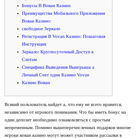
Бонусы В Вован Казино
Преимущества Мобильного Приложения
Вован Казино:
свободное Зеркало
Регистрация В Vovan Казино: Пошаговая
Инструкция
Зеркало: Круглосуточный Доступ к
Слотам
Специфика Выведения Выигрыша а
Личный Счет один Казино Vovan
Казино Вован
Всякий пользователь найдет а, что ему не всего нравится,
независимо от игрового понимания. Что бы иметь бонус на
один депозит необходимо ознакомляться с простым
непременным. Помимо вышеперечисленных подарков многие
игроки вован казино могут может участником рассылки в