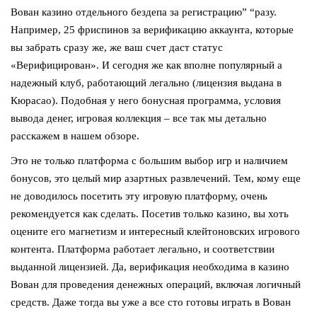
Вован казино отдельного бездепа за регистрацию” “разу.
Например, 25 фриспинов за верификацию аккаунта, которые
вы забрать сразу же, же ваш счет даст статус
«Верифицирован». И сегодня же как вполне популярный а
надежный клуб, работающий легально (лицензия выдана в
Кюрасао). Подобная у него бонусная программа, условия
вывода денег, игровая коллекция – все так мы детально
расскажем в нашем обзоре.
Это не только платформа с большим выбор игр и наличием
бонусов, это целый мир азартных развлечений. Тем, кому еще
не доводилось посетить эту игровую платформу, очень
рекомендуется как сделать. Посетив только казино, вы хоть
оцените его магнетизм и интересный клейтоновских игрового
контента. Платформа работает легально, и соответствии
выданной лицензией. Да, верификация необходима в казино
Вован для проведения денежных операций, включая логичный
средств. Даже тогда вы уже а все сто готовы играть в Вован