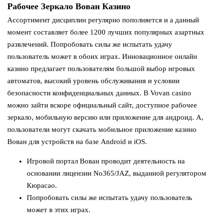
Рабочее Зеркало Вован Казино
Ассортимент дисциплин регулярно пополняется и а данный
момент составляет более 1200 лучших популярных азартных
развлечений. Попробовать силы же испытать удачу
пользователь может в обоих играх. Инновационное онлайн
казино предлагает пользователям большой выбор игровых
автоматов, высокий уровень обслуживания и условии
безопасности конфиденциальных данных. В Vovan casino
можно зайти вскоре официальный сайт, доступное рабочее
зеркало, мобильную версию или приложение для андроид. А,
пользователи могут скачать мобильное приложение казино
Вован для устройств на базе Android и iOS.
Игровой портал Вован проводит деятельность на
основании лицензии No365/JAZ, выданной регулятором
Кюрасао.
Попробовать силы же испытать удачу пользователь
может в этих играх.