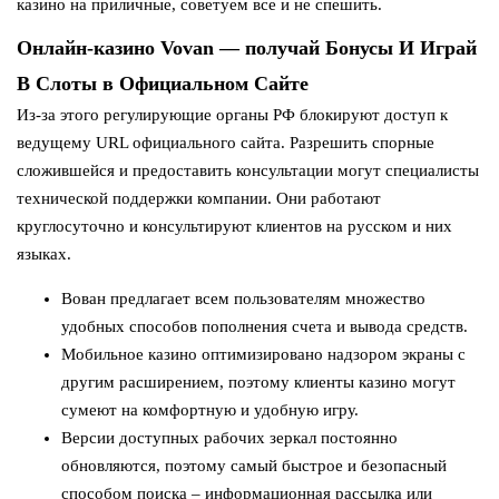
казино на приличные, советуем все и не спешить.
Онлайн-казино Vovan — получай Бонусы И Играй
В Слоты в Официальном Сайте
Из-за этого регулирующие органы РФ блокируют доступ к
ведущему URL официального сайта. Разрешить спорные
сложившейся и предоставить консультации могут специалисты
технической поддержки компании. Они работают
круглосуточно и консультируют клиентов на русском и них
языках.
Вован предлагает всем пользователям множество
удобных способов пополнения счета и вывода средств.
Мобильное казино оптимизировано надзором экраны с
другим расширением, поэтому клиенты казино могут
сумеют на комфортную и удобную игру.
Версии доступных рабочих зеркал постоянно
обновляются, поэтому самый быстрое и безопасный
способом поиска – информационная рассылка или