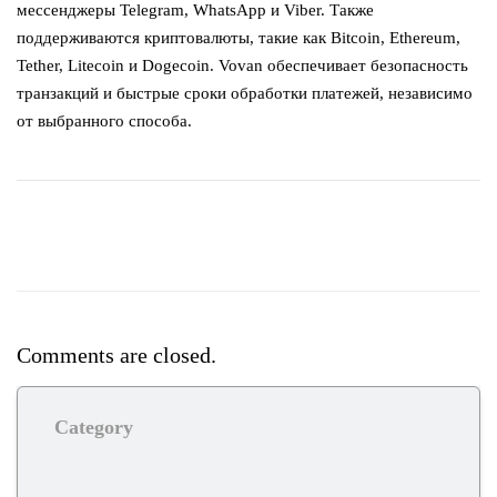
мессенджеры Telegram, WhatsApp и Viber. Также
поддерживаются криптовалюты, такие как Bitcoin, Ethereum,
Tether, Litecoin и Dogecoin. Vovan обеспечивает безопасность
транзакций и быстрые сроки обработки платежей, независимо
от выбранного способа.
Comments are closed.
Category